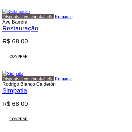
tem
através
várias
variantes.
R$ 140,00
Disponível em ebook/áudio
Romance
As
Ave Barrera
opções
Restauração
podem
ser
escolhidas
R$
68,00
na
página
do
COMPRAR
produto
Disponível em ebook/áudio
Romance
Rodrigo Blanco Calderón
Simpatia
R$
68,00
COMPRAR