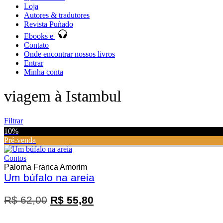
Loja
Autores & tradutores
Revista Puñado
Ebooks e
Contato
Onde encontrar nossos livros
Entrar
Minha conta
viagem à Istambul
Filtrar
10%
Pré-venda
Contos
Paloma Franca Amorim
Um búfalo na areia
Promoção
O
O
R$
62,00
R$
55,80
preço
preço