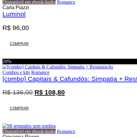
Disponível em ebook/áudio
Romance
Carla Piazzi
Luminol
R$
96,00
COMPRAR
20%
Combos e kits
Romance
[combo] Capitais & Cafundós: Simpatia + Res
O
O
R$
136,00
R$
108,80
preço
preço
original
atual
COMPRAR
era:
é:
R$ 136,00.
R$ 108,80.
Disponível em ebook/áudio
Romance
Giovanna Rivero