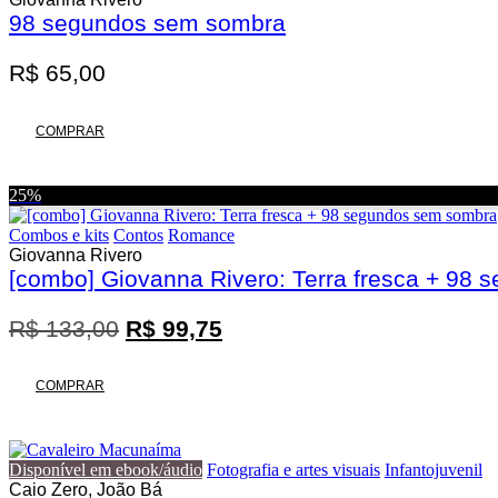
98 segundos sem sombra
R$
65,00
COMPRAR
25%
Combos e kits
Contos
Romance
Giovanna Rivero
[combo] Giovanna Rivero: Terra fresca + 98
O
O
R$
133,00
R$
99,75
preço
preço
original
atual
COMPRAR
era:
é:
R$ 133,00.
R$ 99,75.
Disponível em ebook/áudio
Fotografia e artes visuais
Infantojuvenil
Caio Zero, João Bá