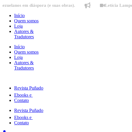
Ir
os em diáspora (e suas obras).
Letícia Lampert fala 
para
o
Início
conteúdo
Quem somos
Loja
Autores &
Tradutores
Início
Quem somos
Loja
Autores &
Tradutores
Revista Puñado
Ebooks e
Contato
Revista Puñado
Ebooks e
Contato