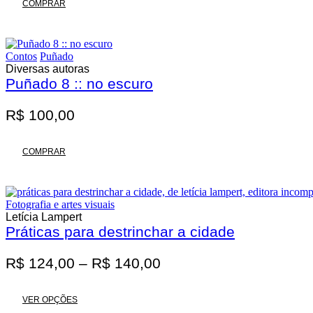
original
atual
COMPRAR
era:
é:
R$ 62,00.
R$ 55,80.
Contos
Puñado
Diversas autoras
Puñado 8 :: no escuro
R$
100,00
COMPRAR
Fotografia e artes visuais
Letícia Lampert
Práticas para destrinchar a cidade
Faixa
R$
124,00
–
R$
140,00
de
Este
preço:
VER OPÇÕES
produto
R$ 124,00