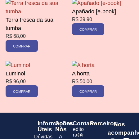
Apañado [e-book]
Terra fresca da sua
R$
39,90
tumba
COMPRAR
R$
68,00
COMPRAR
Luminol
A horta
R$
96,00
R$
50,00
COMPRAR
COMPRAR
Informações
Sobre
Contato
Parceiros
Nos
Úteis
Nós
edito
acompanh
ra@i
Dúvidas
A