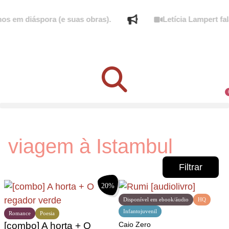
 em diáspora (e suas obras).
Letícia Lampert fala
viagem à Istambul
Filtrar
20%
Disponível em ebook/áudio
HQ
Infantojuvenil
Romance
Poesia
[combo] A horta + O
Caio Zero