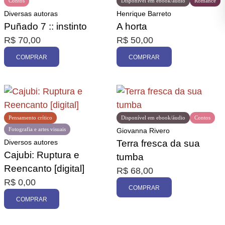
Contos
Disponível em ebook/áudio
Romance
Diversas autoras
Henrique Barreto
Puñado 7 :: instinto
A horta
R$
70,00
R$
50,00
COMPRAR
COMPRAR
Pensamento crítico
Disponível em ebook/áudio
Contos
Fotografia e artes visuais
Giovanna Rivero
Diversos autores
Terra fresca da sua
Cajubi: Ruptura e
tumba
Reencanto [digital]
R$
68,00
R$
0,00
COMPRAR
COMPRAR