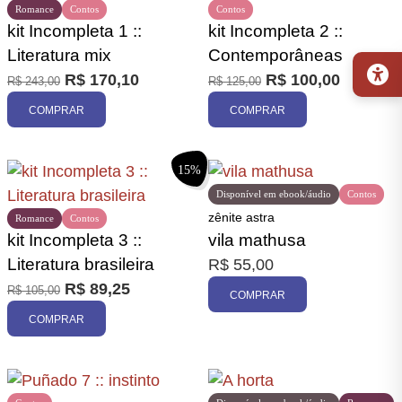
Romance
Contos
Contos
kit Incompleta 1 ::
kit Incompleta 2 ::
Literatura mix
Contemporâneas
R$
170,10
R$
100,00
R$
243,00
R$
125,00
COMPRAR
COMPRAR
15%
Disponível em ebook/áudio
Contos
zênite astra
Romance
Contos
kit Incompleta 3 ::
vila mathusa
Literatura brasileira
R$
55,00
R$
89,25
R$
105,00
COMPRAR
COMPRAR