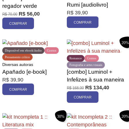
Rumi [audiolivro]
regador verde
Promoção
R$
39,90
R$
56,00
R$
70,00
COMPRAR
COMPRAR
20%
Disponível em ebook/áudio
Contos
Pensamento crítico
Romance
Contos
Diversas autoras
Fotografia e artes visuais
Apañado [e-book]
[combo] Luminol +
Infelizes à sua maneira
R$
39,90
R$
134,40
R$
168,00
COMPRAR
COMPRAR
30%
20%