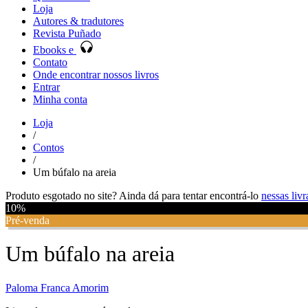
Loja
Autores & tradutores
Revista Puñado
Ebooks e
Contato
Onde encontrar nossos livros
Entrar
Minha conta
Loja
/
Contos
/
Um búfalo na areia
Produto esgotado no site? Ainda dá para tentar encontrá-lo
nessas livr
10%
Pré-venda
Um búfalo na areia
Paloma Franca Amorim