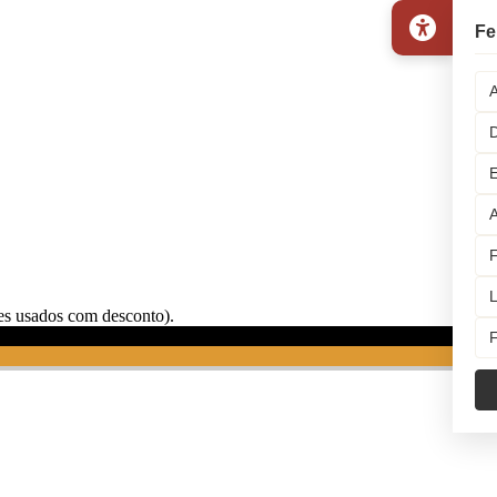
Fe
A
D
E
A
F
L
s usados com desconto).
F