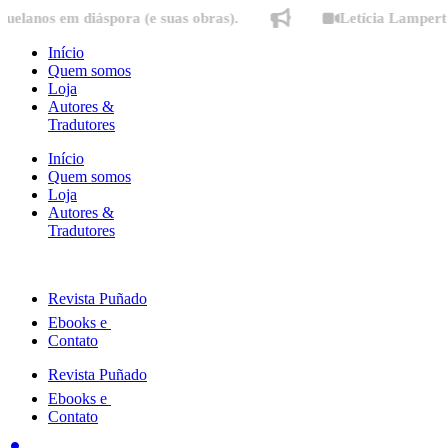
Ir
 diáspora (e suas obras).
Letícia Lampert fala sobre
para
o
Início
conteúdo
Quem somos
Loja
Autores &
Tradutores
Início
Quem somos
Loja
Autores &
Tradutores
Revista Puñado
Ebooks e
Contato
Revista Puñado
Ebooks e
Contato