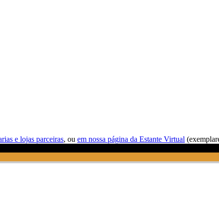
arias e lojas parceiras
, ou
em nossa página da Estante Virtual
(exemplare