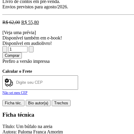
Livro de contos em pré-venda.
Envios previstos para agosto/2026.
O
O
R$
62,00
R$
55,80
preço
preço
[Veja uma prévia]
original
atual
Disponível também em e-book!
era:
é:
Disponível em audiolivro!
R$ 62,00.
R$ 55,80.
Um
búfalo
Comprar
na
Prefiro a versão impressa
areia
quantidade
Calcular o Frete
Não sei meu CEP
Ficha téc.
Bio autor(a)
Trechos
Ficha técnica
Título: Um búfalo na areia
Autora: Paloma Franca Amorim