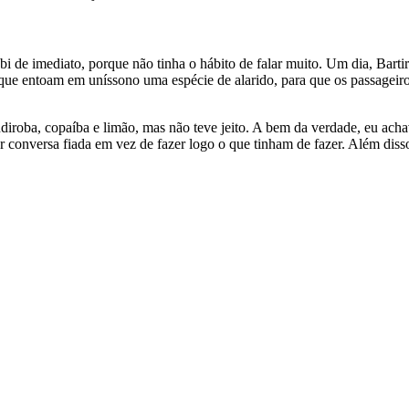
i de imediato, porque não tinha o hábito de falar muito. Um dia, Barti
, que entoam em uníssono uma espécie de alarido, para que os passagei
ndiroba, copaíba e limão, mas não teve jeito. A bem da verdade, eu ach
conversa fiada em vez de fazer logo o que tinham de fazer. Além disso