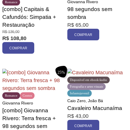
Giovanna Rivero
Romance
[combo] Capitais &
98 segundos sem
Cafundós: Simpatia +
sombra
Restauração
R$
65,00
R$
136,00
COMPRAR
R$
108,80
COMPRAR
25%
Disponível em ebook/áudio
Fotografia e artes visuais
Infantojuvenil
Romance
Contos
Caio Zero, João Bá
Giovanna Rivero
Cavaleiro Macunaíma
[combo] Giovanna
R$
43,00
Rivero: Terra fresca +
98 segundos sem
COMPRAR