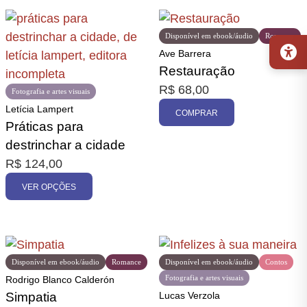
Disponível em ebook/áudio
Romance
Ave Barrera
Restauração
R$
68,00
Fotografia e artes visuais
Letícia Lampert
COMPRAR
Práticas para
destrinchar a cidade
R$
124,00
VER OPÇÕES
Disponível em ebook/áudio
Romance
Disponível em ebook/áudio
Contos
Fotografia e artes visuais
Rodrigo Blanco Calderón
Simpatia
Lucas Verzola