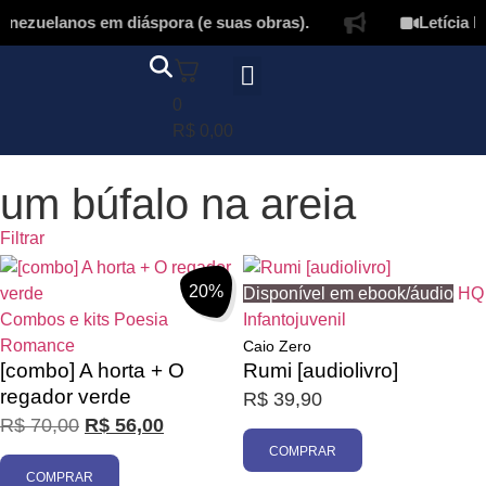
nezuelanos em diáspora (e suas obras).
Letícia La
0
Página inicial
Quem somos
Autores & tradutores
Revista Puñado
Ebooks e
Onde encontrar nossos livros
Minha conta
R$
0,00
um búfalo na areia
Filtrar
20%
Disponível em ebook/áudio
HQ
Combos e kits
Poesia
Infantojuvenil
Romance
Caio Zero
[combo] A horta + O
Rumi [audiolivro]
regador verde
R$
39,90
R$
70,00
R$
56,00
Promoção
COMPRAR
COMPRAR