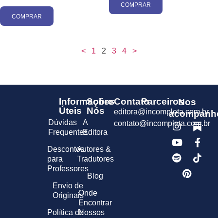
COMPRAR
COMPRAR
<
1
2
3
4
>
Informações
Sobre
Contato
Parceiros
Nos
Úteis
Nós
editora@incompleta.com.br
acompanh
Dúvidas
A
contato@incompleta.com.br
Frequentes
Editora
Descontos
Autores &
para
Tradutores
Professores
Blog
Envio de
Onde
Originais
Encontrar
Política de
Nossos