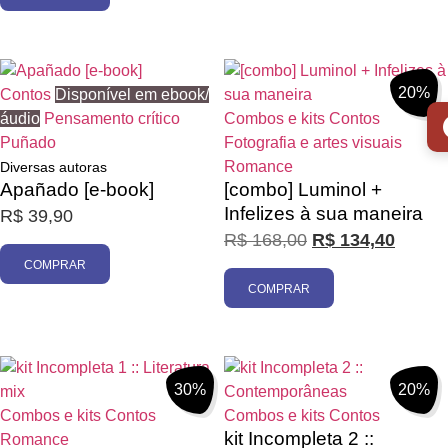
20%
Contos
Disponível em ebook/
áudio
Pensamento crítico
Combos e kits
Contos
Puñado
Fotografia e artes visuais
Romance
Diversas autoras
Apañado [e-book]
[combo] Luminol +
Infelizes à sua maneira
R$
39,90
R$
168,00
R$
134,40
COMPRAR
COMPRAR
30%
20%
Combos e kits
Contos
Combos e kits
Contos
kit Incompleta 2 ::
Romance