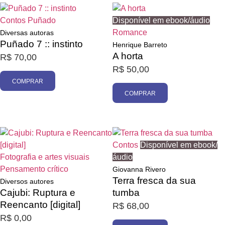
Contos
Puñado
Disponível em ebook/áudio
Romance
Diversas autoras
Puñado 7 :: instinto
Henrique Barreto
A horta
R$
70,00
R$
50,00
COMPRAR
COMPRAR
Contos
Disponível em ebook/
Fotografia e artes visuais
áudio
Pensamento crítico
Giovanna Rivero
Terra fresca da sua
Diversos autores
Cajubi: Ruptura e
tumba
Reencanto [digital]
R$
68,00
R$
0,00