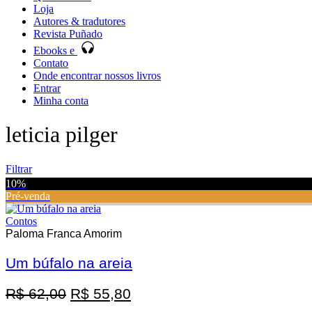
Loja
Autores & tradutores
Revista Puñado
Ebooks e
Contato
Onde encontrar nossos livros
Entrar
Minha conta
leticia pilger
Filtrar
10%
Pré-venda
Contos
Paloma Franca Amorim
Um búfalo na areia
Promoção
O
O
R$
62,00
R$
55,80
preço
preço