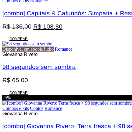
Combos e kits
Romance
[combo] Capitais & Cafundós: Simpatia + Res
O
O
R$
136,00
R$
108,80
preço
preço
original
atual
COMPRAR
era:
é:
Disponível em ebook/áudio
Romance
R$ 136,00.
R$ 108,80.
Giovanna Rivero
98 segundos sem sombra
R$
65,00
COMPRAR
25%
Combos e kits
Contos
Romance
Giovanna Rivero
[combo] Giovanna Rivero: Terra fresca + 98