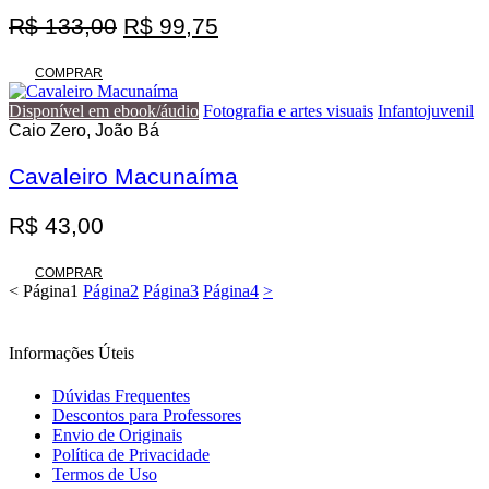
O
O
R$
133,00
R$
99,75
preço
preço
original
atual
COMPRAR
era:
é:
Disponível em ebook/áudio
Fotografia e artes visuais
Infantojuvenil
R$ 133,00.
R$ 99,75.
Caio Zero, João Bá
Cavaleiro Macunaíma
R$
43,00
COMPRAR
<
Página
1
Página
2
Página
3
Página
4
>
Informações Úteis
Dúvidas Frequentes
Descontos para Professores
Envio de Originais
Política de Privacidade
Termos de Uso