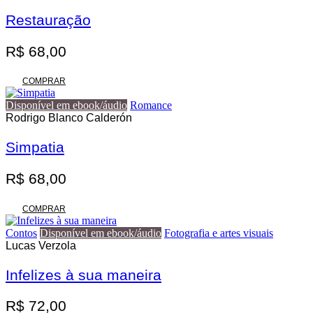
variantes.
R$ 140,00
As
Restauração
opções
podem
R$
68,00
ser
escolhidas
na
COMPRAR
página
do
Disponível em ebook/áudio
Romance
produto
Rodrigo Blanco Calderón
Simpatia
R$
68,00
COMPRAR
Contos
Disponível em ebook/áudio
Fotografia e artes visuais
Lucas Verzola
Infelizes à sua maneira
R$
72,00