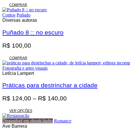
original
atual
COMPRAR
era:
é:
Contos
Puñado
R$ 62,00.
R$ 55,80.
Diversas autoras
Puñado 8 :: no escuro
R$
100,00
COMPRAR
Fotografia e artes visuais
Letícia Lampert
Práticas para destrinchar a cidade
Faixa
R$
124,00
–
R$
140,00
de
Este
preço:
VER OPÇÕES
produto
R$ 124,00
tem
Disponível em ebook/áudio
Romance
através
várias
Ave Barrera