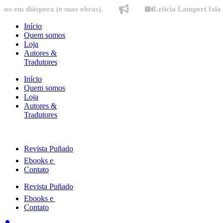
Ir
iáspora (e suas obras).
Letícia Lampert fala sobre o
para
o
Início
conteúdo
Quem somos
Loja
Autores &
Tradutores
Início
Quem somos
Loja
Autores &
Tradutores
Revista Puñado
Ebooks e
Contato
Revista Puñado
Ebooks e
Contato