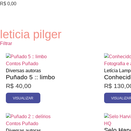
R$
0,00
leticia pilger
Filtrar
Pesquisa de texto
Esgotado
Contos
Puñado
Fotografia e 
Categorias
Diversas autoras
Letícia Lamp
Puñado 5 :: limbo
Conhecid
R$
40,00
R$
130,0
Autores
VISUALIZAR
VISUALIZA
Promoção
Esgotado
Contos
Puñado
HQ
Selo Harv
Diversas autoras