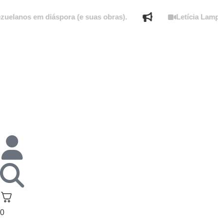
s em diáspora (e suas obras).
Letícia Lampert fal
0