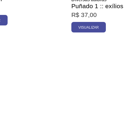
Puñado 1 :: exílios
R$
37,00
R
VISUALIZAR