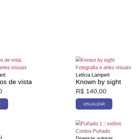
Esgotado
Esgotado
artes visuais
Fotografia e artes visuais
ert
Letícia Lampert
os de vista
Known by sight
0
R$
140,00
R
VISUALIZAR
Esgotado
Esgotado
Contos
Puñado
i
Diversas autoras