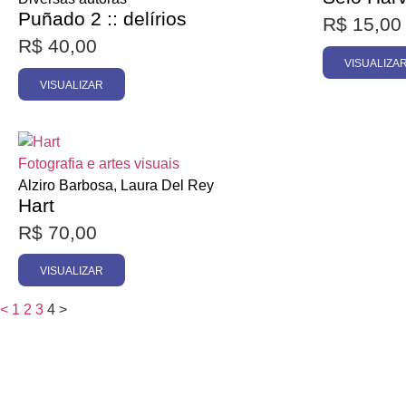
Puñado 2 :: delírios
R$
15,00
R$
40,00
VISUALIZA
VISUALIZAR
Esgotado
Fotografia e artes visuais
Alziro Barbosa, Laura Del Rey
Hart
R$
70,00
VISUALIZAR
<
1
2
3
4
>