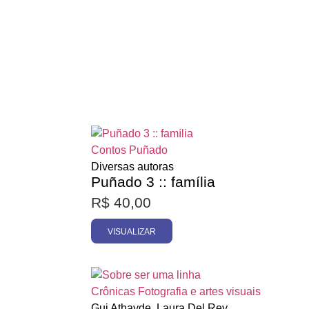
Esgotado
Contos
Puñado
Diversas autoras
Puñado 3 :: família
R$
40,00
VISUALIZAR
Esgotado
Crônicas
Fotografia e artes visuais
Gui Athayde, Laura Del Rey