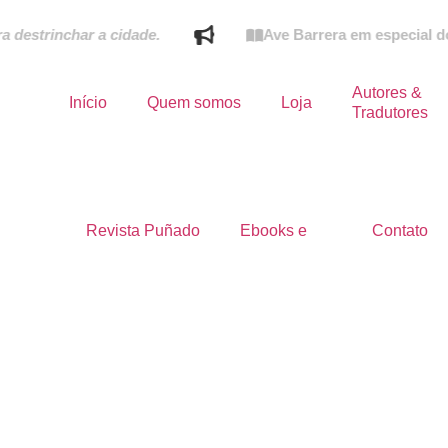
inchar a cidade.
Ave Barrera em especial do Estad
Autores &
Início
Quem somos
Loja
Tradutores
Revista Puñado
Ebooks e
Contato