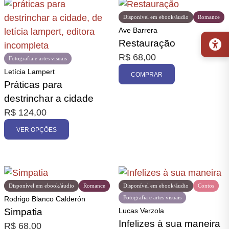
Disponível em ebook/áudio
Romance
Ave Barrera
Restauração
R$
68,00
Fotografia e artes visuais
Letícia Lampert
COMPRAR
Práticas para
destrinchar a cidade
R$
124,00
VER OPÇÕES
Disponível em ebook/áudio
Romance
Disponível em ebook/áudio
Contos
Fotografia e artes visuais
Rodrigo Blanco Calderón
Simpatia
Lucas Verzola
Infelizes à sua maneira
R$
68,00