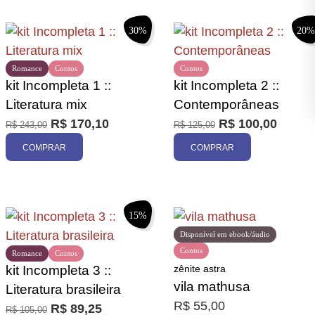
30%
20%
Romance
Contos
Contos
kit Incompleta 1 ::
kit Incompleta 2 ::
Literatura mix
Contemporâneas
R$
170,10
R$
100,00
R$
243,00
R$
125,00
COMPRAR
COMPRAR
15%
Disponível em ebook/áudio
Contos
Romance
Contos
kit Incompleta 3 ::
zênite astra
vila mathusa
Literatura brasileira
R$
55,00
R$
89,25
R$
105,00