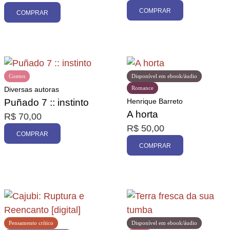
COMPRAR
COMPRAR
Contos
Disponível em ebook/áudio
Romance
Diversas autoras
Puñado 7 :: instinto
Henrique Barreto
A horta
R$
70,00
R$
50,00
COMPRAR
COMPRAR
Pensamento crítico
Disponível em ebook/áudio