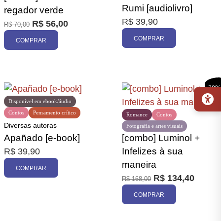
Rumi [audiolivro]
regador verde
Promoção
R$
39,90
R$
56,00
R$
70,00
COMPRAR
COMPRAR
20%
Disponível em ebook/áudio
Contos
Pensamento crítico
Romance
Contos
Diversas autoras
Fotografia e artes visuais
Apañado [e-book]
[combo] Luminol +
Infelizes à sua
R$
39,90
maneira
COMPRAR
R$
134,40
R$
168,00
COMPRAR