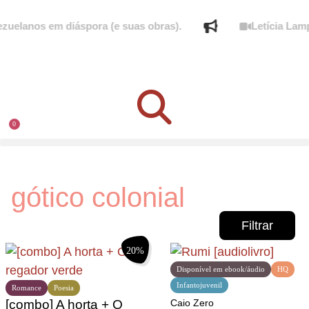
uelanos em diáspora (e suas obras).
Letícia Lampe
0
gótico colonial
Filtrar
20%
Disponível em ebook/áudio
HQ
Infantojuvenil
Romance
Poesia
[combo] A horta + O
Caio Zero