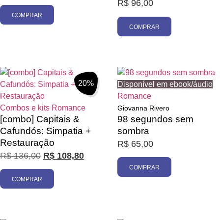
R$
96,00
COMPRAR
COMPRAR
20%
Disponível em ebook/áudio
Romance
Combos e kits
Romance
Giovanna Rivero
[combo] Capitais &
98 segundos sem
Cafundós: Simpatia +
sombra
Restauração
R$
65,00
R$
136,00
R$
108,80
COMPRAR
COMPRAR