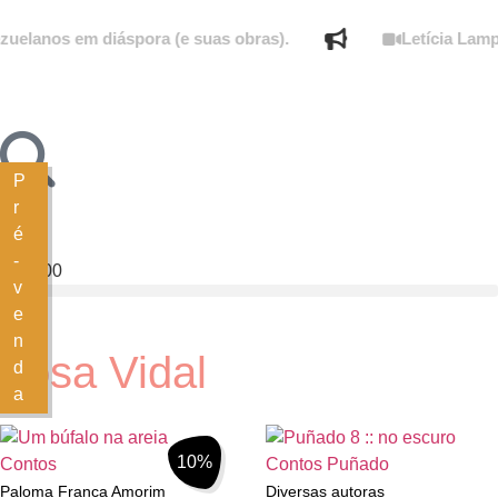
elanos em diáspora (e suas obras).
Letícia Lamper
P
r
é
0
-
R$
0,00
v
e
n
Yosa Vidal
d
a
Filtrar
10%
Contos
Contos
Puñado
Paloma Franca Amorim
Diversas autoras