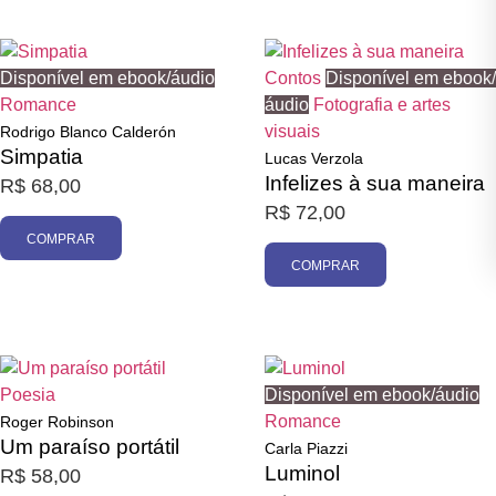
Disponível em ebook/áudio
Contos
Disponível em ebook/
Romance
áudio
Fotografia e artes
visuais
Rodrigo Blanco Calderón
Simpatia
Lucas Verzola
Infelizes à sua maneira
R$
68,00
R$
72,00
COMPRAR
COMPRAR
Poesia
Disponível em ebook/áudio
Romance
Roger Robinson
Um paraíso portátil
Carla Piazzi
Luminol
R$
58,00