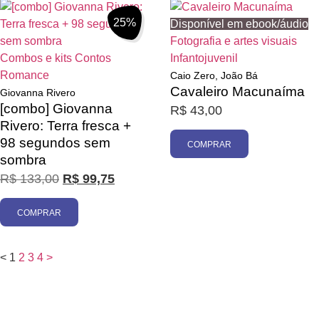
25%
Disponível em ebook/áudio
Fotografia e artes visuais
Combos e kits
Contos
Infantojuvenil
Romance
Caio Zero, João Bá
Cavaleiro Macunaíma
Giovanna Rivero
[combo] Giovanna
R$
43,00
Rivero: Terra fresca +
98 segundos sem
COMPRAR
sombra
R$
133,00
R$
99,75
COMPRAR
<
1
2
3
4
>