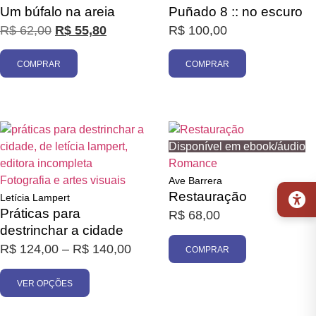
Um búfalo na areia
Puñado 8 :: no escuro
R$
62,00
R$
55,80
R$
100,00
COMPRAR
COMPRAR
Promoção
Disponível em ebook/áudio
Romance
Fotografia e artes visuais
Ave Barrera
Restauração
Letícia Lampert
Práticas para
R$
68,00
destrinchar a cidade
R$
124,00
–
R$
140,00
COMPRAR
VER OPÇÕES