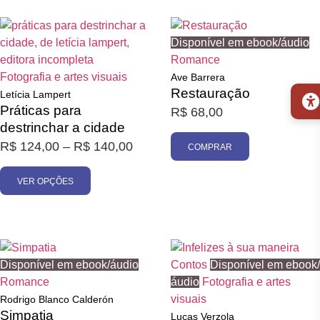
Disponível em ebook/áudio
Romance
Fotografia e artes visuais
Ave Barrera
Restauração
Letícia Lampert
Práticas para
R$
68,00
destrinchar a cidade
R$
124,00
–
R$
140,00
COMPRAR
VER OPÇÕES
Disponível em ebook/áudio
Contos
Disponível em ebook/
Romance
áudio
Fotografia e artes
visuais
Rodrigo Blanco Calderón
Simpatia
Lucas Verzola