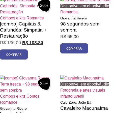
20%
Disponível em ebook/áudio
Romance
Combos e kits
Romance
Giovanna Rivero
[combo] Capitais &
98 segundos sem
Cafundós: Simpatia +
sombra
Restauração
R$
65,00
R$
136,00
R$
108,80
COMPRAR
COMPRAR
25%
Disponível em ebook/áudio
Fotografia e artes visuais
Combos e kits
Contos
Infantojuvenil
Romance
Caio Zero, João Bá
Cavaleiro Macunaíma
Giovanna Rivero