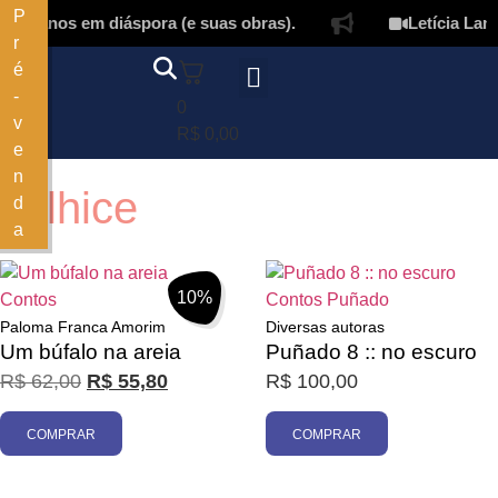
P
uelanos em diáspora (e suas obras).
Letícia Lampe
r
é
-
0
v
Página inicial
Quem somos
Autores & tradutores
Revista Puñado
Ebooks e
Onde encontrar nossos livros
Minha conta
R$
0,00
e
n
velhice
d
a
Filtrar
10%
Contos
Contos
Puñado
Paloma Franca Amorim
Diversas autoras
Um búfalo na areia
Puñado 8 :: no escuro
R$
62,00
R$
55,80
R$
100,00
COMPRAR
COMPRAR
Promoção