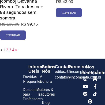
[combo] Giovanna
R$
43,00
Rivero: Terra fresca +
98 segundos sem
COMPRAR
sombra
R$
133,00
R$
99,75
COMPRAR
<
1
2
3
4
>
Informações
Sobre
Contato
Parceiros
Nos
Úteis
Nós
editora@incompleta.com.br
acompanh
Dúvidas
A
contato@incompleta.com.br
Frequentes
Editora
Descontos
Autores &
para
Tradutores
Professores
Blog