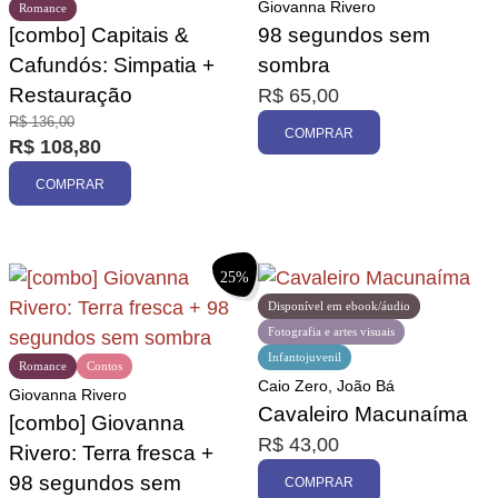
Giovanna Rivero
Romance
[combo] Capitais &
98 segundos sem
Cafundós: Simpatia +
sombra
Restauração
R$
65,00
R$
136,00
COMPRAR
R$
108,80
COMPRAR
25%
Disponível em ebook/áudio
Fotografia e artes visuais
Infantojuvenil
Romance
Contos
Caio Zero, João Bá
Giovanna Rivero
Cavaleiro Macunaíma
[combo] Giovanna
R$
43,00
Rivero: Terra fresca +
98 segundos sem
COMPRAR