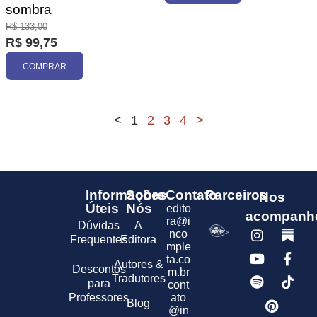
sombra
R$
133,00
R$
99,75
COMPRAR
<
1
2
3
4
>
Informações
Sobre
Contato
Parceiros
Nos
Úteis
Nós
edito
acompanh
ra@i
Dúvidas
A
nco
Frequentes
Editora
mple
ta.co
Autores &
Descontos
m.br
Tradutores
para
cont
Professores
ato
Blog
@in