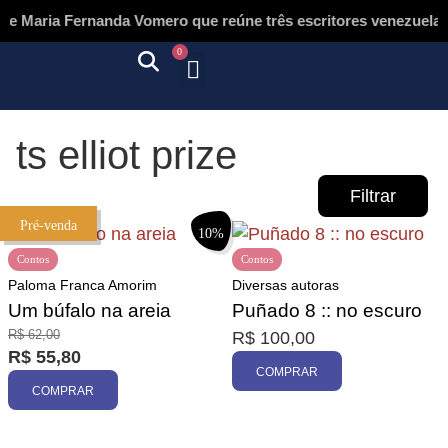
e Maria Fernanda Vomero que reúne três escritores venezuelano
0
Quem somos
Autores & tradutores
Revista Puñado
Ebooks e
Onde encontrar nossos livros
Página inicial
ts elliot prize
Filtrar
Pré-venda
10%
Contos
Contos
Paloma Franca Amorim
Diversas autoras
Um búfalo na areia
Puñado 8 :: no escuro
R$
62,00
R$
100,00
Promoção
R$
55,80
COMPRAR
COMPRAR