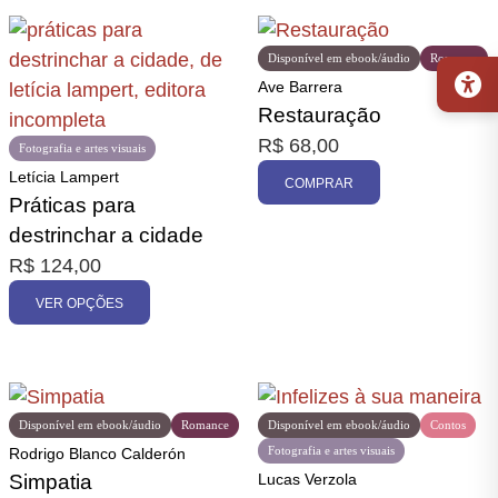
Disponível em ebook/áudio
Romance
Ave Barrera
Restauração
R$
68,00
Fotografia e artes visuais
Letícia Lampert
COMPRAR
Práticas para
destrinchar a cidade
R$
124,00
VER OPÇÕES
Disponível em ebook/áudio
Romance
Disponível em ebook/áudio
Contos
Fotografia e artes visuais
Rodrigo Blanco Calderón
Simpatia
Lucas Verzola