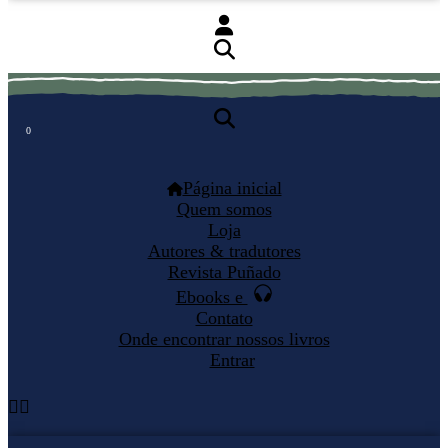
0
0
Página inicial
Quem somos
Loja
Autores & tradutores
Revista Puñado
Ebooks e
Contato
Onde encontrar nossos livros
Entrar