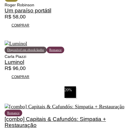
s
Roger Robinson
1
o
Um paraíso portátil
4
p
R$
58,00
0
ç
COMPRAR
,
õ
0
e
0
s
p
Disponível em ebook/áudio
Romance
o
Carla Piazzi
d
Luminol
e
R$
96,00
m
s
COMPRAR
e
r
20%
e
s
c
o
Romance
l
[combo] Capitais & Cafundós: Simpatia +
h
Restauração