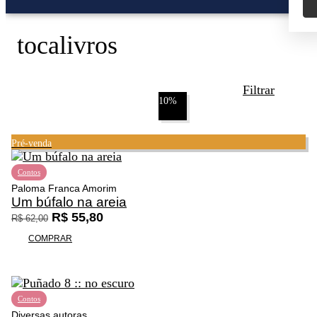
tocalivros
Filtrar
10%
Pré-venda
Contos
Promoção
Paloma Franca Amorim
Um búfalo na areia
O
O
R$
55,80
R$
62,00
p
p
COMPRAR
r
r
e
e
ç
ç
o
o
Contos
o
a
Diversas autoras