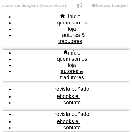
Ir
nos em diáspora (e suas obras).
Letícia Lampert fala
para
início
o
quem somos
conteúdo
loja
autores &
tradutores
início
quem somos
loja
autores &
tradutores
revista puñado
ebooks e
contato
revista puñado
ebooks e
contato