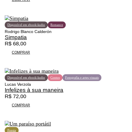
ç
o
o
t
:
e
R
m
Disponível em ebook/áudio
Romance
$
v
Rodrigo Blanco Calderón
á
Simpatia
1
r
R$
68,00
2
i
COMPRAR
4
a
,
s
0
v
0
a
Disponível em ebook/áudio
Contos
Fotografia e artes visuais
a
r
Lucas Verzola
t
i
Infelizes à sua maneira
r
a
R$
72,00
a
n
v
t
COMPRAR
é
e
s
s
R
.
$
A
Poesia