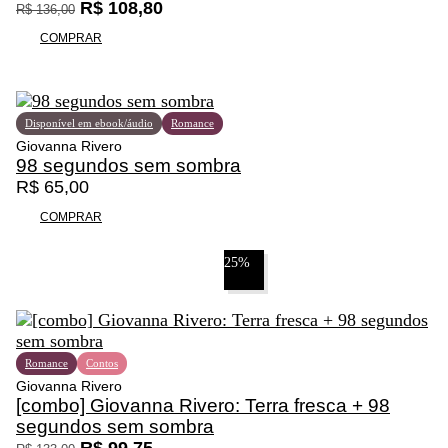
i
O
O
R$
108,80
R$
136,00
d
p
p
COMPRAR
a
r
r
s
e
e
n
ç
ç
a
o
o
Disponível em ebook/áudio
Romance
p
o
a
Giovanna Rivero
á
r
t
98 segundos sem sombra
g
i
u
R$
65,00
i
g
a
n
i
l
COMPRAR
a
n
é
d
a
:
25%
o
l
R
p
e
$
r
r
o
a
1
d
:
0
Romance
Contos
u
R
8
Giovanna Rivero
t
[combo] Giovanna Rivero: Terra fresca + 98
$
,
o
segundos sem sombra
8
O
O