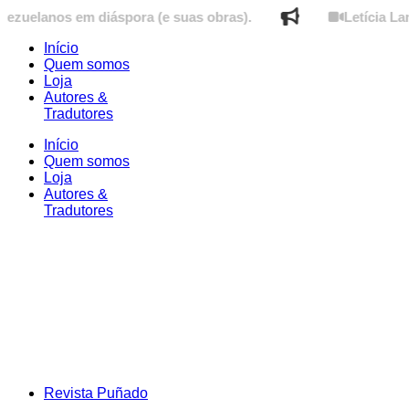
Ir
nos em diáspora (e suas obras).
Letícia Lampert f
para
o
Início
conteúdo
Quem somos
Loja
Autores &
Tradutores
Início
Quem somos
Loja
Autores &
Tradutores
Revista Puñado