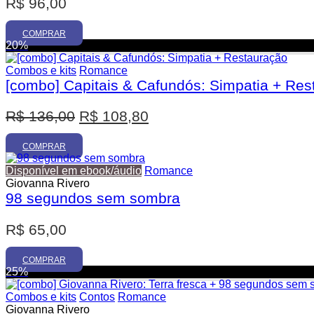
R$
96,00
0
s
e
,
r
COMPRAR
0
20%
e
0
s
Combos e kits
Romance
c
[combo] Capitais & Cafundós: Simpatia + Res
o
l
h
O
O
R$
136,00
R$
108,80
i
p
p
d
a
r
r
COMPRAR
s
e
e
Disponível em ebook/áudio
Romance
n
ç
ç
Giovanna Rivero
a
98 segundos sem sombra
p
o
o
á
o
a
g
R$
65,00
r
t
i
n
i
u
a
COMPRAR
g
a
25%
d
i
l
o
Combos e kits
Contos
Romance
p
n
é
Giovanna Rivero
r