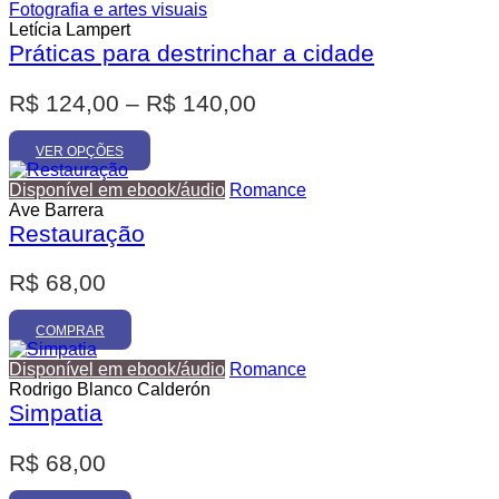
i
l
Fotografia e artes visuais
Letícia Lampert
n
é
Práticas para destrinchar a cidade
a
:
l
R
F
R$
124,00
–
R$
140,00
e
$
a
r
E
i
VER OPÇÕES
a
5
s
x
t
Disponível em ebook/áudio
Romance
:
5
a
e
Ave Barrera
R
,
p
Restauração
d
$
8
r
e
o
0
R$
68,00
p
d
6
.
u
r
2
t
COMPRAR
e
o
,
ç
t
Disponível em ebook/áudio
Romance
0
e
Rodrigo Blanco Calderón
o
0
m
Simpatia
:
v
.
R
á
R$
68,00
r
$
i