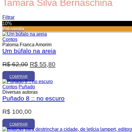
Tamara Silva Bernaschina
Filtrar
10%
Pré-venda
Contos
Paloma Franca Amorim
Um búfalo na areia
Promoção
O
O
R$
62,00
R$
55,80
p
p
r
r
COMPRAR
e
e
Contos
Puñado
ç
ç
Diversas autoras
Puñado 8 :: no escuro
o
o
o
a
R$
100,00
r
t
i
u
COMPRAR
g
a