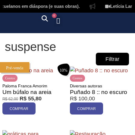
uelanos em diáspora (e suas obras).
Letícia Lampe
0
Quem somos
Autores & tradutores
Revista Puñado
Ebooks e
Onde encontrar nossos livros
Página inicial
suspense
Filtrar
Pré-venda
10%
Contos
Contos
Paloma Franca Amorim
Diversas autoras
Um búfalo na areia
Puñado 8 :: no escuro
R$
55,80
R$
100,00
R$
62,00
Promoção
COMPRAR
COMPRAR