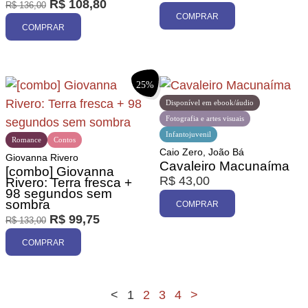
R$
108,80
R$
136,00
COMPRAR
COMPRAR
25%
Disponível em ebook/áudio
Fotografia e artes visuais
Infantojuvenil
Romance
Contos
Caio Zero, João Bá
Giovanna Rivero
Cavaleiro Macunaíma
[combo] Giovanna
R$
43,00
Rivero: Terra fresca +
98 segundos sem
sombra
COMPRAR
R$
99,75
R$
133,00
COMPRAR
<
1
2
3
4
>