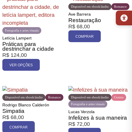
Disponível em ebook/áudio
Romance
Ave Barrera
Restauração
R$
68,00
Fotografia e artes visuais
COMPRAR
Letícia Lampert
Práticas para
destrinchar a cidade
R$
124,00
VER OPÇÕES
Disponível em ebook/áudio
Romance
Disponível em ebook/áudio
Contos
Fotografia e artes visuais
Rodrigo Blanco Calderón
Simpatia
Lucas Verzola
R$
68,00
Infelizes à sua maneira
R$
72,00
COMPRAR