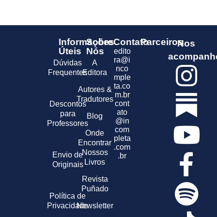
Informações
Sobre
Contato
Parceiros
Nos
Úteis
Nós
edito
acompanh
ra@i
Dúvidas
A
nco
Frequentes
Editora
mple
ta.co
Autores &
m.br
Tradutores
cont
Descontos
ato
para
Blog
@in
Professores
com
Onde
pleta
Encontrar
.com
Nossos
Envio de
.br
Livros
Originais
Revista
Puñado
Política de
Privacidade
Newsletter