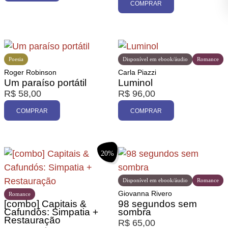
COMPRAR
Poesia
Disponível em ebook/áudio
Romance
Roger Robinson
Carla Piazzi
Um paraíso portátil
Luminol
R$
58,00
R$
96,00
COMPRAR
COMPRAR
20%
Disponível em ebook/áudio
Romance
Giovanna Rivero
Romance
[combo] Capitais &
98 segundos sem
Cafundós: Simpatia +
sombra
Restauração
R$
65,00