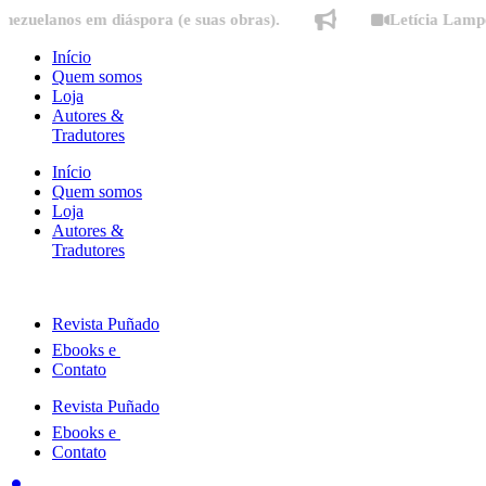
Ir
nos em diáspora (e suas obras).
Letícia Lampert fala
para
o
Início
conteúdo
Quem somos
Loja
Autores &
Tradutores
Início
Quem somos
Loja
Autores &
Tradutores
Revista Puñado
Ebooks e
Contato
Revista Puñado
Ebooks e
Contato