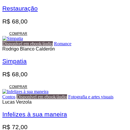
variantes.
R$ 140,00
As
Restauração
opções
podem
R$
68,00
ser
escolhidas
na
COMPRAR
página
do
Disponível em ebook/áudio
Romance
produto
Rodrigo Blanco Calderón
Simpatia
R$
68,00
COMPRAR
Contos
Disponível em ebook/áudio
Fotografia e artes visuais
Lucas Verzola
Infelizes à sua maneira
R$
72,00