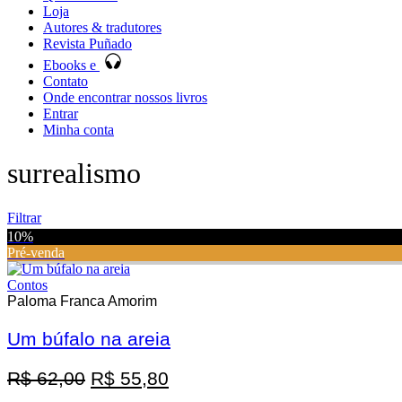
Loja
Autores & tradutores
Revista Puñado
Ebooks e
Contato
Onde encontrar nossos livros
Entrar
Minha conta
surrealismo
Filtrar
10%
Pré-venda
Contos
Paloma Franca Amorim
Um búfalo na areia
Promoção
O
O
R$
62,00
R$
55,80
preço
preço