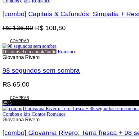
Combos e kits
Romance
[combo] Capitais & Cafundós: Simpatia + Res
O
O
R$
136,00
R$
108,80
preço
preço
original
atual
COMPRAR
era:
é:
Disponível em ebook/áudio
Romance
R$ 136,00.
R$ 108,80.
Giovanna Rivero
98 segundos sem sombra
R$
65,00
COMPRAR
25%
Combos e kits
Contos
Romance
Giovanna Rivero
[combo] Giovanna Rivero: Terra fresca + 98