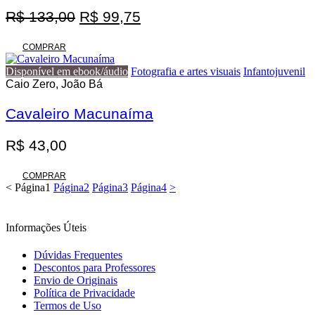
O
O
R$
133,00
R$
99,75
preço
preço
original
atual
COMPRAR
era:
é:
Disponível em ebook/áudio
Fotografia e artes visuais
Infantojuvenil
R$ 133,00.
R$ 99,75.
Caio Zero, João Bá
Cavaleiro Macunaíma
R$
43,00
COMPRAR
<
Página
1
Página
2
Página
3
Página
4
>
Informações Úteis
Dúvidas Frequentes
Descontos para Professores
Envio de Originais
Política de Privacidade
Termos de Uso