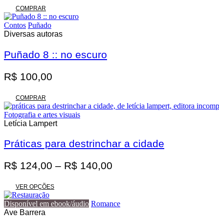
original
atual
COMPRAR
era:
é:
Contos
Puñado
R$ 62,00.
R$ 55,80.
Diversas autoras
Puñado 8 :: no escuro
R$
100,00
COMPRAR
Fotografia e artes visuais
Letícia Lampert
Práticas para destrinchar a cidade
Faixa
R$
124,00
–
R$
140,00
de
Este
preço:
VER OPÇÕES
produto
R$ 124,00
tem
Disponível em ebook/áudio
Romance
através
várias
Ave Barrera