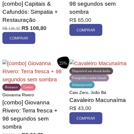
[combo] Capitais &
98 segundos sem
Cafundós: Simpatia +
sombra
Restauração
R$
65,00
R$
108,80
R$
136,00
COMPRAR
COMPRAR
25%
Disponível em ebook/áudio
Fotografia e artes visuais
Infantojuvenil
Romance
Contos
Caio Zero, João Bá
Giovanna Rivero
Cavaleiro Macunaíma
[combo] Giovanna
R$
43,00
Rivero: Terra fresca +
98 segundos sem
COMPRAR
sombra