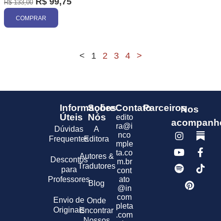
R$
99,75
R$
133,00
COMPRAR
<
1
2
3
4
>
Informações
Sobre
Contato
Parceiros
Nos
Úteis
Nós
edito
acompanh
ra@i
Dúvidas
A
nco
Frequentes
Editora
mple
ta.co
Autores &
Descontos
m.br
Tradutores
para
cont
Professores
ato
Blog
@in
com
Envio de
Onde
pleta
Originais
Encontrar
.com
Nossos