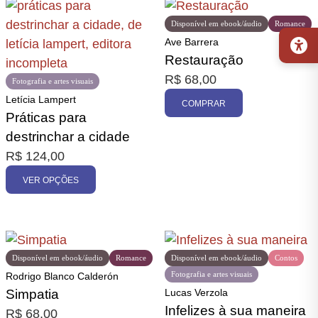
Disponível em ebook/áudio
Romance
Ave Barrera
Restauração
R$
68,00
Fotografia e artes visuais
Letícia Lampert
COMPRAR
Práticas para
destrinchar a cidade
R$
124,00
VER OPÇÕES
Disponível em ebook/áudio
Romance
Disponível em ebook/áudio
Contos
Fotografia e artes visuais
Rodrigo Blanco Calderón
Simpatia
Lucas Verzola
Infelizes à sua maneira
R$
68,00