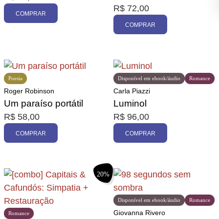
R$
72,00
COMPRAR
COMPRAR
Poesia
Disponível em ebook/áudio
Romance
Roger Robinson
Carla Piazzi
Um paraíso portátil
Luminol
R$
58,00
R$
96,00
COMPRAR
COMPRAR
20%
Disponível em ebook/áudio
Romance
Giovanna Rivero
Romance