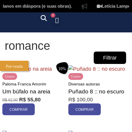
anos em diáspora (e suas obras).
Letícia Lampert 
0
Quem somos
Autores & tradutores
Revista Puñado
Ebooks e
Onde encontrar nossos livros
Página inicial
romance
Filtrar
Pré-venda
10%
Contos
Contos
Paloma Franca Amorim
Diversas autoras
Um búfalo na areia
Puñado 8 :: no escuro
R$
55,80
R$
100,00
R$
62,00
Promoção
COMPRAR
COMPRAR