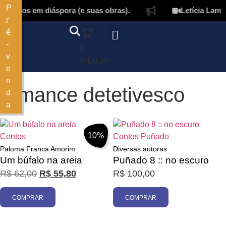
P
elanos em diáspora (e suas obras).
Letícia Lamper
r
é
-
0
v
Página inicial
Quem somos
Autores & tradutores
Revista Puñado
Ebooks e
Onde encontrar nossos livros
Minha conta
R$
0,00
e
n
romance detetivesco
d
a
Filtrar
10%
Contos
Contos
Puñado
Paloma Franca Amorim
Diversas autoras
Um búfalo na areia
Puñado 8 :: no escuro
R$
62,00
R$
55,80
R$
100,00
COMPRAR
COMPRAR
Promoção