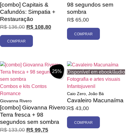
[combo] Capitais &
98 segundos sem
Cafundós: Simpatia +
sombra
Restauração
R$
65,00
R$
136,00
R$
108,80
COMPRAR
COMPRAR
25%
Disponível em ebook/áudio
Fotografia e artes visuais
Combos e kits
Contos
Infantojuvenil
Romance
Caio Zero, João Bá
Cavaleiro Macunaíma
Giovanna Rivero
[combo] Giovanna Rivero:
R$
43,00
Terra fresca + 98
segundos sem sombra
COMPRAR
R$
133,00
R$
99,75