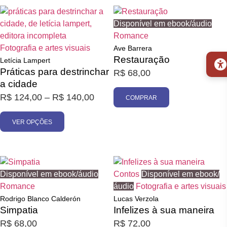
Disponível em ebook/áudio
Romance
Fotografia e artes visuais
Ave Barrera
Restauração
Letícia Lampert
Práticas para destrinchar
R$
68,00
a cidade
R$
124,00
–
R$
140,00
COMPRAR
VER OPÇÕES
Disponível em ebook/áudio
Contos
Disponível em ebook/
Romance
áudio
Fotografia e artes visuais
Rodrigo Blanco Calderón
Lucas Verzola
Simpatia
Infelizes à sua maneira
R$
68,00
R$
72,00