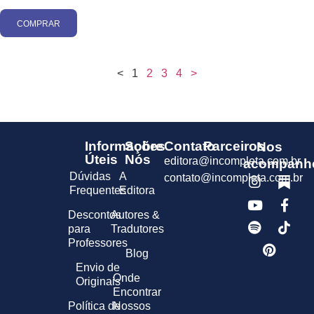
COMPRAR
<
1
2
3
4
>
Informações
Sobre
Contato
Parceiros
Nos
Úteis
Nós
editora@incompleta.com.br
acompanh
Dúvidas
A
contato@incompleta.com.br
Frequentes
Editora
Descontos
Autores &
para
Tradutores
Professores
Blog
Envio de
Onde
Originais
Encontrar
Política de
Nossos