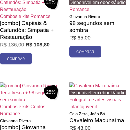
20%
Disponível em ebook/áudio
Romance
Combos e kits
Romance
Giovanna Rivero
[combo] Capitais &
98 segundos sem
Cafundós: Simpatia +
sombra
Restauração
R$
65,00
R$
136,00
R$
108,80
COMPRAR
COMPRAR
25%
Disponível em ebook/áudio
Fotografia e artes visuais
Combos e kits
Contos
Infantojuvenil
Romance
Caio Zero, João Bá
Cavaleiro Macunaíma
Giovanna Rivero
[combo] Giovanna
R$
43,00