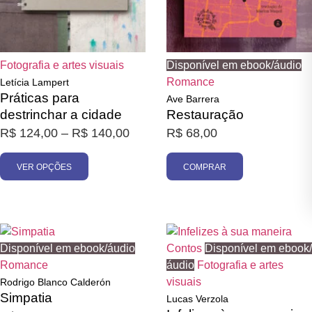
Fotografia e artes visuais
Disponível em ebook/áudio
Romance
Letícia Lampert
Práticas para
Ave Barrera
destrinchar a cidade
Restauração
R$
124,00
–
R$
140,00
R$
68,00
VER OPÇÕES
COMPRAR
Disponível em ebook/áudio
Contos
Disponível em ebook/
Romance
áudio
Fotografia e artes
visuais
Rodrigo Blanco Calderón
Simpatia
Lucas Verzola