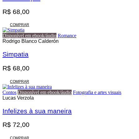
opções
podem
R$
68,00
ser
escolhidas
na
COMPRAR
página
do
Disponível em ebook/áudio
Romance
produto
Rodrigo Blanco Calderón
Simpatia
R$
68,00
COMPRAR
Contos
Disponível em ebook/áudio
Fotografia e artes visuais
Lucas Verzola
Infelizes à sua maneira
R$
72,00
COMPRAR