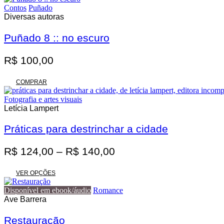
era:
é:
Contos
Puñado
R$ 62,00.
R$ 55,80.
Diversas autoras
Puñado 8 :: no escuro
R$
100,00
COMPRAR
Fotografia e artes visuais
Letícia Lampert
Práticas para destrinchar a cidade
Faixa
R$
124,00
–
R$
140,00
de
Este
preço:
VER OPÇÕES
produto
R$ 124,00
tem
Disponível em ebook/áudio
Romance
através
várias
Ave Barrera
variantes.
R$ 140,00
As
Restauração