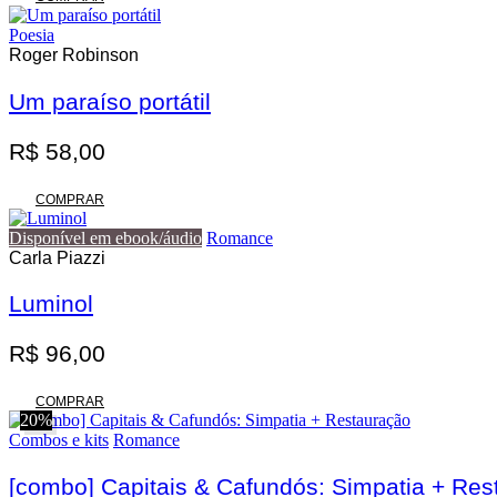
Poesia
Roger Robinson
Um paraíso portátil
R$
58,00
COMPRAR
Disponível em ebook/áudio
Romance
Carla Piazzi
Luminol
R$
96,00
COMPRAR
20%
Combos e kits
Romance
[combo] Capitais & Cafundós: Simpatia + Res