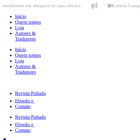
Ir
nos em diáspora (e suas obras).
Letícia Lampert fala
para
o
Início
conteúdo
Quem somos
Loja
Autores &
Tradutores
Início
Quem somos
Loja
Autores &
Tradutores
Revista Puñado
Ebooks e
Contato
Revista Puñado
Ebooks e
Contato