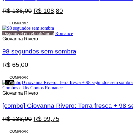
O
O
R$
136,00
R$
108,80
preço
preço
original
atual
COMPRAR
era:
é:
Disponível em ebook/áudio
Romance
R$ 136,00.
R$ 108,80.
Giovanna Rivero
98 segundos sem sombra
R$
65,00
COMPRAR
25%
Combos e kits
Contos
Romance
Giovanna Rivero
[combo] Giovanna Rivero: Terra fresca + 98
O
O
R$
133,00
R$
99,75
preço
preço
original
atual
COMPRAR