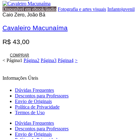
era:
é:
Disponível em ebook/áudio
Fotografia e artes visuais
Infantojuvenil
R$ 133,00.
R$ 99,75.
Caio Zero, João Bá
Cavaleiro Macunaíma
R$
43,00
COMPRAR
<
Página
1
Página
2
Página
3
Página
4
>
Informações Úteis
Dúvidas Frequentes
Descontos para Professores
Envio de Originais
Política de Privacidade
Termos de Uso
Dúvidas Frequentes
Descontos para Professores
Envio de Originais