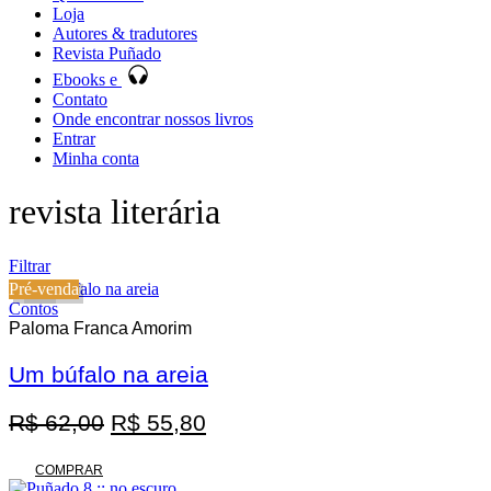
Loja
Autores & tradutores
Revista Puñado
Ebooks e
Contato
Onde encontrar nossos livros
Entrar
Minha conta
revista literária
Filtrar
Pré-venda
10%
Contos
Paloma Franca Amorim
Um búfalo na areia
Promoção
O
O
R$
62,00
R$
55,80
preço
preço
original
atual
COMPRAR