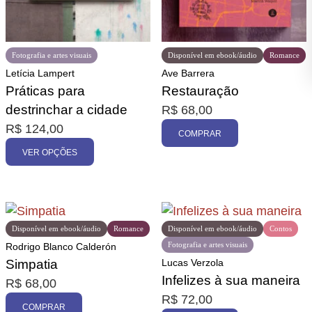
Fotografia e artes visuais
Disponível em ebook/áudio
Romance
Letícia Lampert
Ave Barrera
Práticas para
Restauração
destrinchar a cidade
R$
68,00
R$
124,00
COMPRAR
VER OPÇÕES
Disponível em ebook/áudio
Romance
Disponível em ebook/áudio
Contos
Fotografia e artes visuais
Rodrigo Blanco Calderón
Simpatia
Lucas Verzola
Infelizes à sua maneira
R$
68,00
R$
72,00
COMPRAR