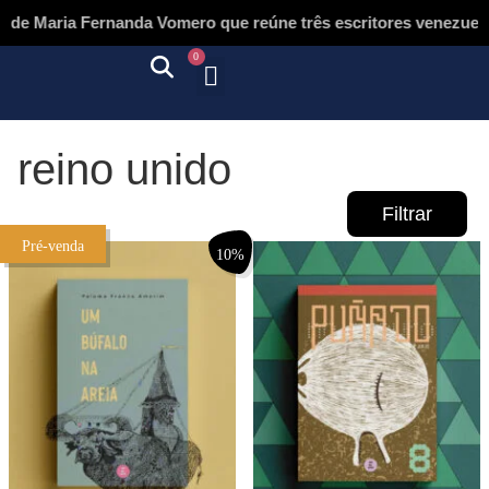
e Maria Fernanda Vomero que reúne três escritores venezuelano
0
Quem somos
Autores & tradutores
Revista Puñado
Ebooks e
Onde encontrar nossos livros
Página inicial
reino unido
Filtrar
Pré-venda
10%
Promoção