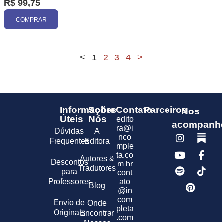
R$
99,75
COMPRAR
<
1
2
3
4
>
Informações
Sobre
Contato
Parceiros
Nos
Úteis
Nós
edito
acompanh
ra@i
Dúvidas
A
nco
Frequentes
Editora
mple
ta.co
Autores &
Descontos
m.br
Tradutores
para
cont
Professores
ato
Blog
@in
com
Envio de
Onde
pleta
Originais
Encontrar
.com