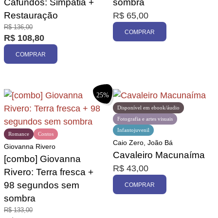
Cafundós: Simpatia +
sombra
Restauração
R$
65,00
R$
136,00
COMPRAR
R$
108,80
COMPRAR
25%
Disponível em ebook/áudio
Fotografia e artes visuais
Infantojuvenil
Romance
Contos
Caio Zero, João Bá
Giovanna Rivero
Cavaleiro Macunaíma
[combo] Giovanna
R$
43,00
Rivero: Terra fresca +
98 segundos sem
COMPRAR
sombra
R$
133,00