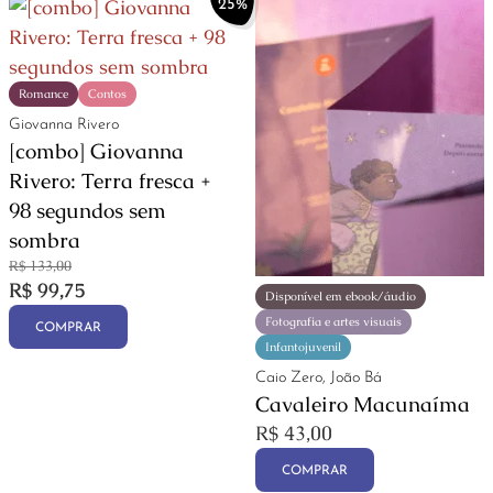
25%
Romance
Contos
Giovanna Rivero
[combo] Giovanna
Rivero: Terra fresca +
98 segundos sem
sombra
R$
133,00
R$
99,75
Disponível em ebook/áudio
Fotografia e artes visuais
COMPRAR
Infantojuvenil
Caio Zero, João Bá
Cavaleiro Macunaíma
R$
43,00
COMPRAR