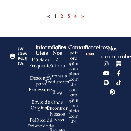
<
1
2
3
4
>
Informações
Sobre
Contato
Parceiros
Nos
Úteis
Nós
edit
acompanhe
ora
Dúvidas
A
@in
Frequentes
Editora
com
pleta
Autores &
Descontos
.com
Tradutores
para
.br
Professores
cont
Blog
ato
@in
Envio de
Onde
com
Originais
Encontrar
pleta
Nossos
.com
Livros
Política de
.br
Privacidade
Revista