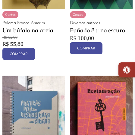
Contos
Contos
Paloma Franca Amorim
Diversas autoras
Um búfalo na areia
Puñado 8 :: no escuro
R$
62,00
R$
100,00
R$
55,80
COMPRAR
COMPRAR