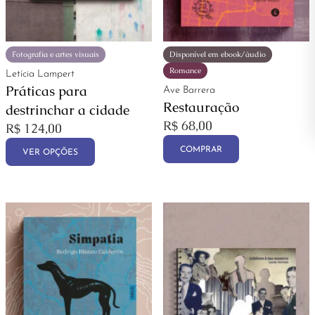
Fotografia e artes visuais
Disponível em ebook/áudio
Romance
Letícia Lampert
Práticas para
Ave Barrera
Restauração
destrinchar a cidade
R$
68,00
R$
124,00
COMPRAR
VER OPÇÕES