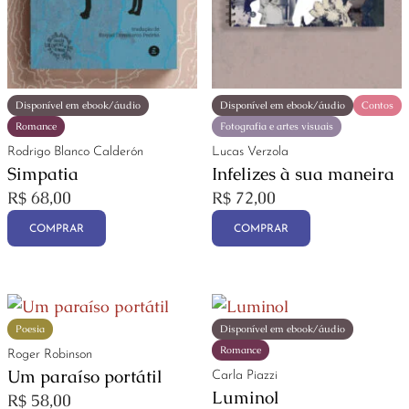
Disponível em ebook/áudio
Disponível em ebook/áudio
Contos
Romance
Fotografia e artes visuais
Rodrigo Blanco Calderón
Lucas Verzola
Simpatia
Infelizes à sua maneira
R$
68,00
R$
72,00
COMPRAR
COMPRAR
Poesia
Disponível em ebook/áudio
Romance
Roger Robinson
Um paraíso portátil
Carla Piazzi
Luminol
R$
58,00