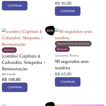
R$
96,00
COMPRAR
COMPRAR
20%
Disponível em ebook/áudio
Romance
Romance
[combo] Capitais &
Giovanna Rivero
98 segundos sem
Cafundós: Simpatia +
sombra
Restauração
R$
65,00
R$
136,00
R$
108,80
COMPRAR
COMPRAR