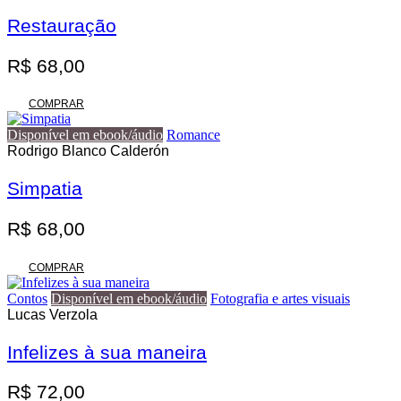
variantes.
R$ 140,00
As
Restauração
opções
podem
R$
68,00
ser
escolhidas
na
COMPRAR
página
do
Disponível em ebook/áudio
Romance
produto
Rodrigo Blanco Calderón
Simpatia
R$
68,00
COMPRAR
Contos
Disponível em ebook/áudio
Fotografia e artes visuais
Lucas Verzola
Infelizes à sua maneira
R$
72,00