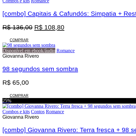
Combos e kits
Romance
[combo] Capitais & Cafundós: Simpatia + Res
O
O
R$
136,00
R$
108,80
preço
preço
original
atual
COMPRAR
era:
é:
Disponível em ebook/áudio
Romance
R$ 136,00.
R$ 108,80.
Giovanna Rivero
98 segundos sem sombra
R$
65,00
COMPRAR
25%
Combos e kits
Contos
Romance
Giovanna Rivero
[combo] Giovanna Rivero: Terra fresca + 98