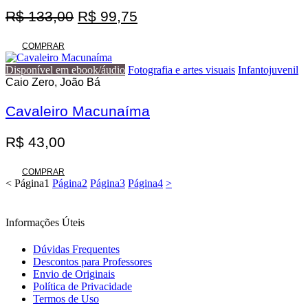
O
O
R$
133,00
R$
99,75
preço
preço
original
atual
COMPRAR
era:
é:
Disponível em ebook/áudio
Fotografia e artes visuais
Infantojuvenil
R$ 133,00.
R$ 99,75.
Caio Zero, João Bá
Cavaleiro Macunaíma
R$
43,00
COMPRAR
<
Página
1
Página
2
Página
3
Página
4
>
Informações Úteis
Dúvidas Frequentes
Descontos para Professores
Envio de Originais
Política de Privacidade
Termos de Uso