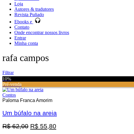
Loja
Autores & tradutores
Revista Puñado
Ebooks e
Contato
Onde encontrar nossos livros
Entrar
Minha conta
rafa campos
Filtrar
10%
Pré-venda
Contos
Paloma Franca Amorim
Um búfalo na areia
Promoção
O
O
R$
62,00
R$
55,80
preço
preço