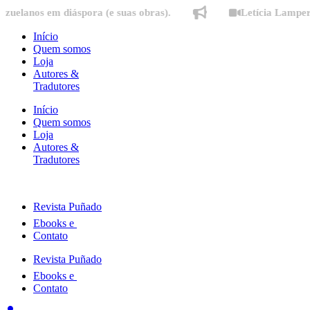
Ir
s em diáspora (e suas obras).
Letícia Lampert fala s
para
o
Início
conteúdo
Quem somos
Loja
Autores &
Tradutores
Início
Quem somos
Loja
Autores &
Tradutores
Revista Puñado
Ebooks e
Contato
Revista Puñado
Ebooks e
Contato