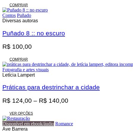
original
atual
COMPRAR
era:
é:
Contos
Puñado
R$ 62,00.
R$ 55,80.
Diversas autoras
Puñado 8 :: no escuro
R$
100,00
COMPRAR
Fotografia e artes visuais
Letícia Lampert
Práticas para destrinchar a cidade
Faixa
R$
124,00
–
R$
140,00
de
Este
preço:
VER OPÇÕES
produto
R$ 124,00
tem
Disponível em ebook/áudio
Romance
através
várias
Ave Barrera