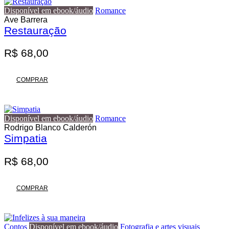
variantes.
R$ 140,00
Disponível em ebook/áudio
Romance
As
Ave Barrera
opções
Restauração
podem
ser
escolhidas
R$
68,00
na
página
do
COMPRAR
produto
Disponível em ebook/áudio
Romance
Rodrigo Blanco Calderón
Simpatia
R$
68,00
COMPRAR
Contos
Disponível em ebook/áudio
Fotografia e artes visuais