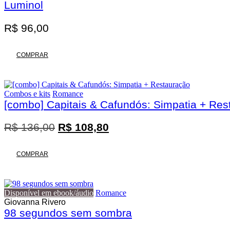
Luminol
R$
96,00
COMPRAR
Combos e kits
Romance
[combo] Capitais & Cafundós: Simpatia + Res
O
O
R$
136,00
R$
108,80
preço
preço
original
atual
COMPRAR
era:
é:
R$ 136,00.
R$ 108,80.
Disponível em ebook/áudio
Romance
Giovanna Rivero
98 segundos sem sombra