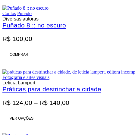
R$ 62,00.
R$ 55,80.
Contos
Puñado
Diversas autoras
Puñado 8 :: no escuro
R$
100,00
COMPRAR
Fotografia e artes visuais
Letícia Lampert
Práticas para destrinchar a cidade
Faixa
R$
124,00
–
R$
140,00
de
Este
preço:
VER OPÇÕES
produto
R$ 124,00
tem
através
várias