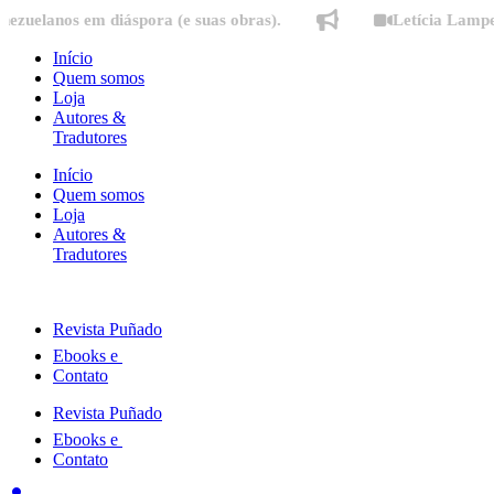
Ir
os em diáspora (e suas obras).
Letícia Lampert fala 
para
o
Início
conteúdo
Quem somos
Loja
Autores &
Tradutores
Início
Quem somos
Loja
Autores &
Tradutores
Revista Puñado
Ebooks e
Contato
Revista Puñado
Ebooks e
Contato