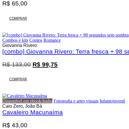
R$
65,00
COMPRAR
Combos e kits
Contos
Romance
Giovanna Rivero
[combo] Giovanna Rivero: Terra fresca + 98
O
O
R$
133,00
R$
99,75
preço
preço
original
atual
COMPRAR
era:
é:
R$ 133,00.
R$ 99,75.
Disponível em ebook/áudio
Fotografia e artes visuais
Infantojuvenil
Caio Zero, João Bá
Cavaleiro Macunaíma
R$
43,00