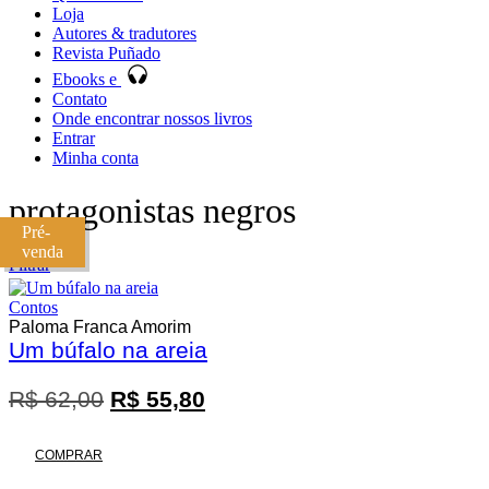
Loja
Autores & tradutores
Revista Puñado
Ebooks e
Contato
Onde encontrar nossos livros
Entrar
Minha conta
protagonistas negros
Pré-
venda
Filtrar
Contos
Paloma Franca Amorim
Um búfalo na areia
O
O
R$
62,00
R$
55,80
Promoção
preço
preço
original
atual
COMPRAR
era:
é: