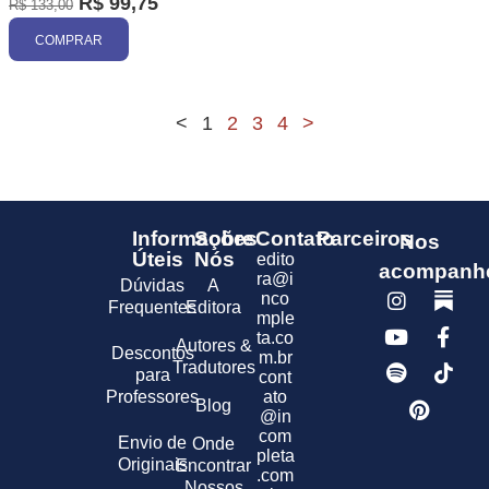
R$
99,75
R$
133,00
COMPRAR
<
1
2
3
4
>
Informações
Sobre
Contato
Parceiros
Nos
Úteis
Nós
edito
acompanh
ra@i
Dúvidas
A
nco
Frequentes
Editora
mple
ta.co
Autores &
Descontos
m.br
Tradutores
para
cont
Professores
ato
Blog
@in
com
Envio de
Onde
pleta
Originais
Encontrar
.com
Nossos