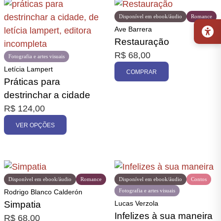
Disponível em ebook/áudio
Romance
Ave Barrera
Restauração
R$
68,00
Fotografia e artes visuais
Letícia Lampert
COMPRAR
Práticas para
destrinchar a cidade
R$
124,00
VER OPÇÕES
Disponível em ebook/áudio
Romance
Disponível em ebook/áudio
Contos
Fotografia e artes visuais
Rodrigo Blanco Calderón
Simpatia
Lucas Verzola
Infelizes à sua maneira
R$
68,00