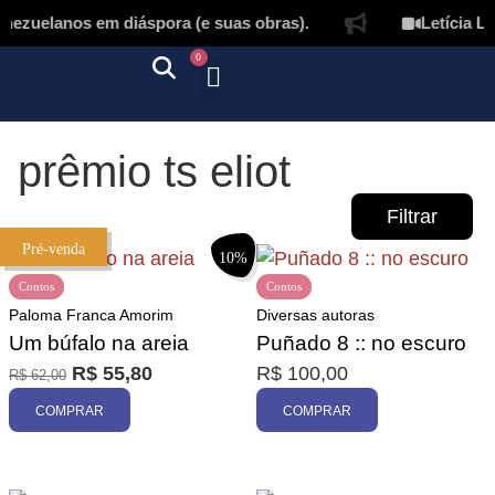
ezuelanos em diáspora (e suas obras).
Letícia La
0
Quem somos
Autores & tradutores
Revista Puñado
Ebooks e
Onde encontrar nossos livros
Página inicial
prêmio ts eliot
Filtrar
Pré-venda
10%
Contos
Contos
Paloma Franca Amorim
Diversas autoras
Um búfalo na areia
Puñado 8 :: no escuro
R$
55,80
R$
100,00
R$
62,00
Promoção
COMPRAR
COMPRAR