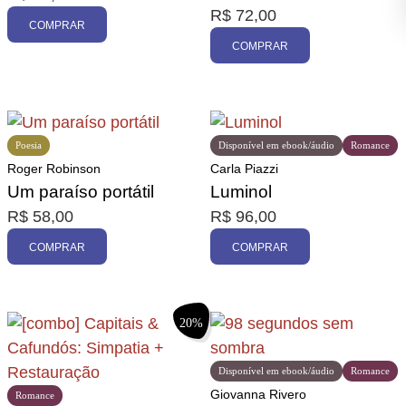
R$
72,00
COMPRAR
COMPRAR
Poesia
Disponível em ebook/áudio
Romance
Roger Robinson
Carla Piazzi
Um paraíso portátil
Luminol
R$
58,00
R$
96,00
COMPRAR
COMPRAR
20%
Disponível em ebook/áudio
Romance
Giovanna Rivero
Romance