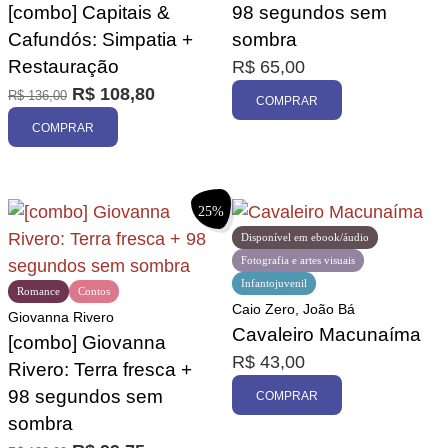
[combo] Capitais &
98 segundos sem
Cafundós: Simpatia +
sombra
Restauração
R$
65,00
R$
108,80
R$
136,00
COMPRAR
COMPRAR
25%
Disponível em ebook/áudio
Fotografia e artes visuais
Infantojuvenil
Romance
Contos
Caio Zero, João Bá
Giovanna Rivero
Cavaleiro Macunaíma
[combo] Giovanna
R$
43,00
Rivero: Terra fresca +
98 segundos sem
COMPRAR
sombra