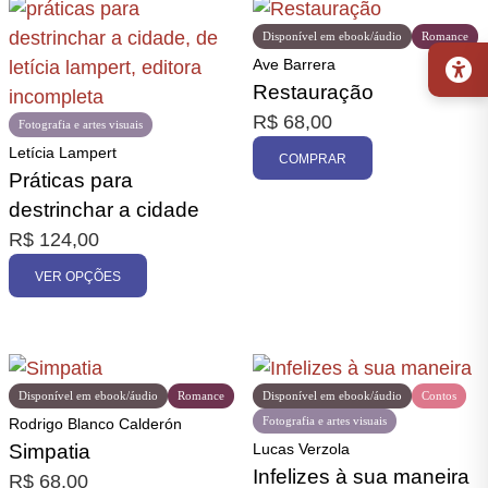
Disponível em ebook/áudio
Romance
Ave Barrera
Restauração
R$
68,00
Fotografia e artes visuais
Letícia Lampert
COMPRAR
Práticas para
destrinchar a cidade
R$
124,00
VER OPÇÕES
Disponível em ebook/áudio
Romance
Disponível em ebook/áudio
Contos
Fotografia e artes visuais
Rodrigo Blanco Calderón
Simpatia
Lucas Verzola
Infelizes à sua maneira
R$
68,00