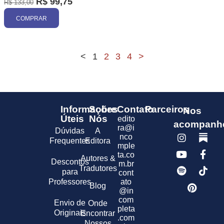
R$
99,75
R$
133,00
COMPRAR
<
1
2
3
4
>
Informações
Sobre
Contato
Parceiros
Nos
Úteis
Nós
edito
acompanh
ra@i
Dúvidas
A
nco
Frequentes
Editora
mple
ta.co
Autores &
Descontos
m.br
Tradutores
para
cont
Professores
ato
Blog
@in
com
Envio de
Onde
pleta
Originais
Encontrar
.com
Nossos