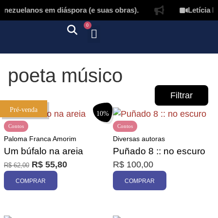
nezuelanos em diáspora (e suas obras).
Letícia La
0
Quem somos
Autores & tradutores
Revista Puñado
Ebooks e
Onde encontrar nossos livros
Página inicial
poeta músico
Filtrar
Pré-venda
10%
Contos
Contos
Paloma Franca Amorim
Diversas autoras
Um búfalo na areia
Puñado 8 :: no escuro
R$
55,80
R$
100,00
R$
62,00
Promoção
COMPRAR
COMPRAR