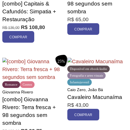
[combo] Capitais &
98 segundos sem
Cafundós: Simpatia +
sombra
Restauração
R$
65,00
R$
108,80
R$
136,00
COMPRAR
COMPRAR
25%
Disponível em ebook/áudio
Fotografia e artes visuais
Infantojuvenil
Romance
Contos
Caio Zero, João Bá
Giovanna Rivero
Cavaleiro Macunaíma
[combo] Giovanna
R$
43,00
Rivero: Terra fresca +
98 segundos sem
COMPRAR
sombra