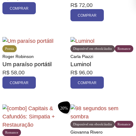
R$
72,00
COMPRAR
COMPRAR
Poesia
Disponível em ebook/áudio
Romance
Roger Robinson
Carla Piazzi
Um paraíso portátil
Luminol
R$
58,00
R$
96,00
COMPRAR
COMPRAR
20%
Disponível em ebook/áudio
Romance
Giovanna Rivero
Romance