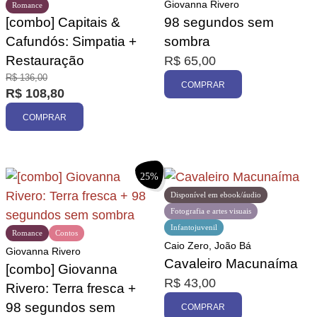
Giovanna Rivero
Romance
[combo] Capitais &
98 segundos sem
Cafundós: Simpatia +
sombra
Restauração
R$
65,00
R$
136,00
COMPRAR
R$
108,80
COMPRAR
25%
Disponível em ebook/áudio
Fotografia e artes visuais
Infantojuvenil
Romance
Contos
Caio Zero, João Bá
Giovanna Rivero
Cavaleiro Macunaíma
[combo] Giovanna
R$
43,00
Rivero: Terra fresca +
98 segundos sem
COMPRAR