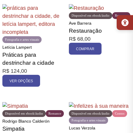
Disponível em ebook/áudio
Romance
Ave Barrera
Restauração
R$
68,00
Fotografia e artes visuais
Letícia Lampert
COMPRAR
Práticas para
destrinchar a cidade
R$
124,00
VER OPÇÕES
Disponível em ebook/áudio
Romance
Disponível em ebook/áudio
Contos
Fotografia e artes visuais
Rodrigo Blanco Calderón
Simpatia
Lucas Verzola