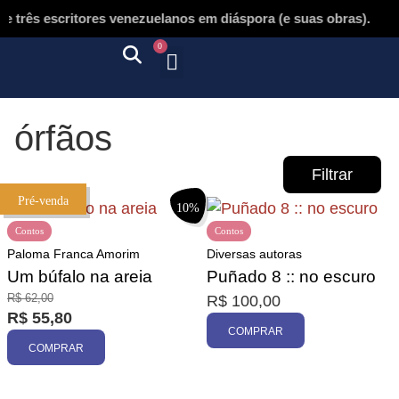
três escritores venezuelanos em diáspora (e suas obras).
0
Quem somos
Autores & tradutores
Revista Puñado
Ebooks e
Onde encontrar nossos livros
Página inicial
órfãos
Filtrar
Pré-venda
10%
Contos
Contos
Paloma Franca Amorim
Diversas autoras
Um búfalo na areia
Puñado 8 :: no escuro
R$
62,00
R$
100,00
Promoção
R$
55,80
COMPRAR
COMPRAR