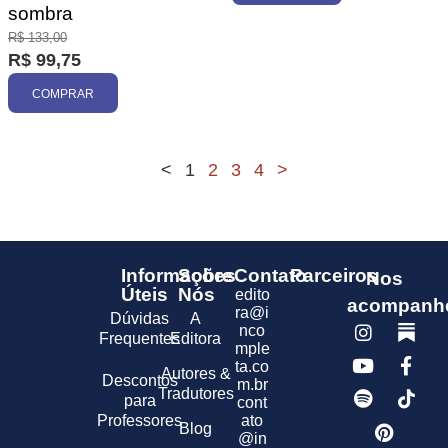
sombra
R$
133,00
R$
99,75
COMPRAR
<
1
2
3
4
>
Informações
Sobre
Contato
Parceiros
Nos
Úteis
Nós
edito
acompanh
ra@i
Dúvidas
A
nco
Frequentes
Editora
mple
ta.co
Autores &
Descontos
m.br
Tradutores
para
cont
Professores
ato
Blog
@in