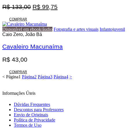
O
O
R$
133,00
R$
99,75
preço
preço
original
atual
COMPRAR
era:
é:
Disponível em ebook/áudio
Fotografia e artes visuais
Infantojuvenil
R$ 133,00.
R$ 99,75.
Caio Zero, João Bá
Cavaleiro Macunaíma
R$
43,00
COMPRAR
<
Página
1
Página
2
Página
3
Página
4
>
Informações Úteis
Dúvidas Frequentes
Descontos para Professores
Envio de Originais
Política de Privacidade
Termos de Uso