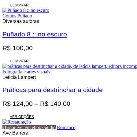
original
atual
COMPRAR
era:
é:
Contos
Puñado
R$ 62,00.
R$ 55,80.
Diversas autoras
Puñado 8 :: no escuro
R$
100,00
COMPRAR
Fotografia e artes visuais
Letícia Lampert
Práticas para destrinchar a cidade
Faixa
R$
124,00
–
R$
140,00
de
Este
preço:
VER OPÇÕES
produto
R$ 124,00
tem
Disponível em ebook/áudio
Romance
através
várias
Ave Barrera