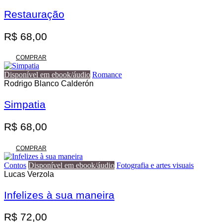
variantes.
R$ 140,00
As
Restauração
opções
podem
R$
68,00
ser
escolhidas
na
COMPRAR
página
do
Disponível em ebook/áudio
Romance
produto
Rodrigo Blanco Calderón
Simpatia
R$
68,00
COMPRAR
Contos
Disponível em ebook/áudio
Fotografia e artes visuais
Lucas Verzola
Infelizes à sua maneira
R$
72,00