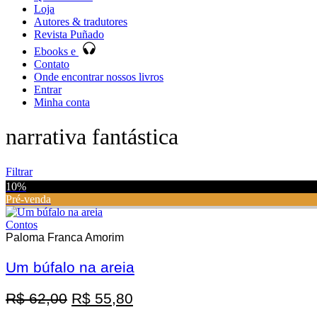
Loja
Autores & tradutores
Revista Puñado
Ebooks e
Contato
Onde encontrar nossos livros
Entrar
Minha conta
narrativa fantástica
Filtrar
10%
Pré-venda
Contos
Paloma Franca Amorim
Um búfalo na areia
Promoção
O
O
R$
62,00
R$
55,80
preço
preço