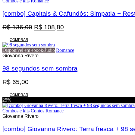
Combos e kits
Romance
[combo] Capitais & Cafundós: Simpatia + Res
O
O
R$
136,00
R$
108,80
preço
preço
original
atual
COMPRAR
era:
é:
Disponível em ebook/áudio
Romance
R$ 136,00.
R$ 108,80.
Giovanna Rivero
98 segundos sem sombra
R$
65,00
COMPRAR
25%
Combos e kits
Contos
Romance
Giovanna Rivero
[combo] Giovanna Rivero: Terra fresca + 98