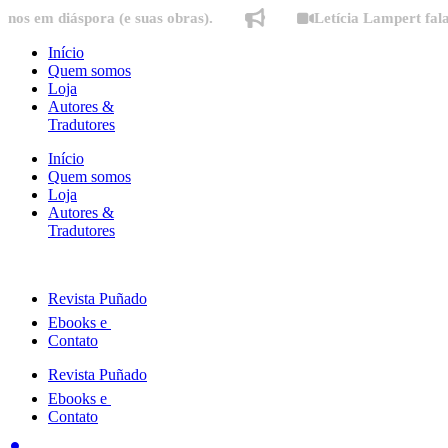
Ir
diáspora (e suas obras).
Letícia Lampert fala sobre 
para
o
Início
conteúdo
Quem somos
Loja
Autores &
Tradutores
Início
Quem somos
Loja
Autores &
Tradutores
Revista Puñado
Ebooks e
Contato
Revista Puñado
Ebooks e
Contato