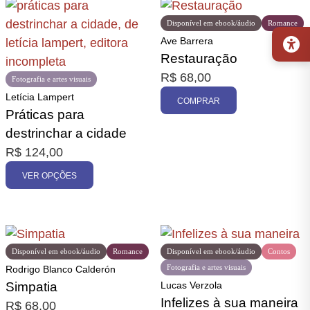
Disponível em ebook/áudio
Romance
Ave Barrera
Restauração
R$
68,00
Fotografia e artes visuais
Letícia Lampert
COMPRAR
Práticas para
destrinchar a cidade
R$
124,00
VER OPÇÕES
Disponível em ebook/áudio
Romance
Disponível em ebook/áudio
Contos
Fotografia e artes visuais
Rodrigo Blanco Calderón
Simpatia
Lucas Verzola
Infelizes à sua maneira
R$
68,00