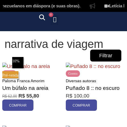
nezuelanos em diáspora (e suas obras).
Letícia La
0
Quem somos
Autores & tradutores
Revista Puñado
Ebooks e
Onde encontrar nossos livros
Página inicial
narrativa de viagem
Filtrar
10%
Contos
Contos
Pré-venda
Paloma Franca Amorim
Diversas autoras
Um búfalo na areia
Puñado 8 :: no escuro
R$
55,80
R$
100,00
R$
62,00
Promoção
COMPRAR
COMPRAR