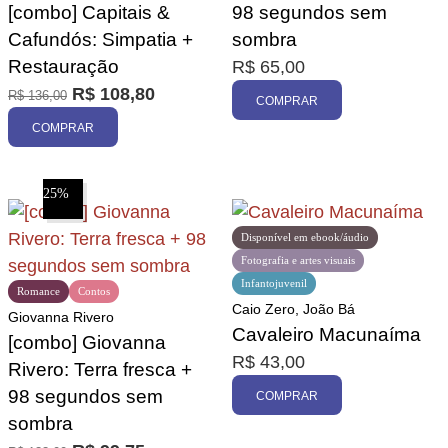
[combo] Capitais &
98 segundos sem
Cafundós: Simpatia +
sombra
Restauração
R$
65,00
R$
108,80
R$
136,00
COMPRAR
COMPRAR
25%
Disponível em ebook/áudio
Fotografia e artes visuais
Infantojuvenil
Romance
Contos
Caio Zero, João Bá
Giovanna Rivero
Cavaleiro Macunaíma
[combo] Giovanna
R$
43,00
Rivero: Terra fresca +
98 segundos sem
COMPRAR
sombra