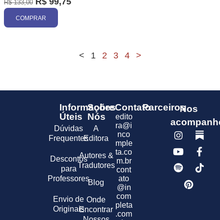
R$
99,75
R$
133,00
COMPRAR
<
1
2
3
4
>
Informações
Sobre
Contato
Parceiros
Nos
Úteis
Nós
edito
acompanh
ra@i
Dúvidas
A
nco
Frequentes
Editora
mple
ta.co
Autores &
Descontos
m.br
Tradutores
para
cont
Professores
ato
Blog
@in
com
Envio de
Onde
pleta
Originais
Encontrar
.com
Nossos