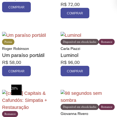
R$
72,00
COMPRAR
COMPRAR
Poesia
Disponível em ebook/áudio
Romance
Roger Robinson
Carla Piazzi
Um paraíso portátil
Luminol
R$
58,00
R$
96,00
COMPRAR
COMPRAR
20%
Disponível em ebook/áudio
Romance
Giovanna Rivero
Romance