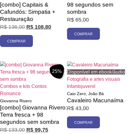
[combo] Capitais &
98 segundos sem
Cafundós: Simpatia +
sombra
Restauração
R$
65,00
R$
136,00
R$
108,80
COMPRAR
COMPRAR
25%
Disponível em ebook/áudio
Fotografia e artes visuais
Combos e kits
Contos
Infantojuvenil
Romance
Caio Zero, João Bá
Cavaleiro Macunaíma
Giovanna Rivero
[combo] Giovanna Rivero:
R$
43,00
Terra fresca + 98
segundos sem sombra
COMPRAR
R$
133,00
R$
99,75