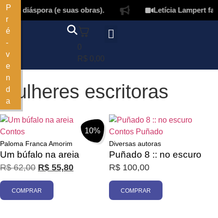
P
 em diáspora (e suas obras).
Letícia Lampert fala
r
é
-
0
v
Página inicial
Quem somos
Autores & tradutores
Revista Puñado
Ebooks e
Onde encontrar nossos livros
Minha conta
R$
0,00
e
n
mulheres escritoras
d
a
Filtrar
10%
Contos
Contos
Puñado
Paloma Franca Amorim
Diversas autoras
Um búfalo na areia
Puñado 8 :: no escuro
R$
62,00
R$
55,80
R$
100,00
COMPRAR
COMPRAR
Promoção