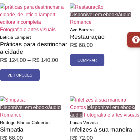
Disponível em ebook/áudio
Romance
Fotografia e artes visuais
Ave Barrera
Restauração
Letícia Lampert
Práticas para destrinchar
R$
68,00
a cidade
R$
124,00
–
R$
140,00
COMPRAR
VER OPÇÕES
Disponível em ebook/áudio
Contos
Disponível em ebook/
Romance
áudio
Fotografia e artes visuais
Rodrigo Blanco Calderón
Lucas Verzola
Simpatia
Infelizes à sua maneira
R$
68,00
R$
72,00