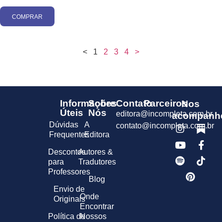
COMPRAR
<
1
2
3
4
>
Informações
Sobre
Contato
Parceiros
Nos
Úteis
Nós
editora@incompleta.com.br
acompanh
Dúvidas
A
contato@incompleta.com.br
Frequentes
Editora
Descontos
Autores &
para
Tradutores
Professores
Blog
Envio de
Onde
Originais
Encontrar
Política de
Nossos