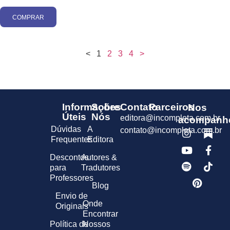
COMPRAR
<
1
2
3
4
>
Informações
Sobre
Contato
Parceiros
Nos
Úteis
Nós
editora@incompleta.com.br
acompanh
Dúvidas
A
contato@incompleta.com.br
Frequentes
Editora
Descontos
Autores &
para
Tradutores
Professores
Blog
Envio de
Onde
Originais
Encontrar
Política de
Nossos