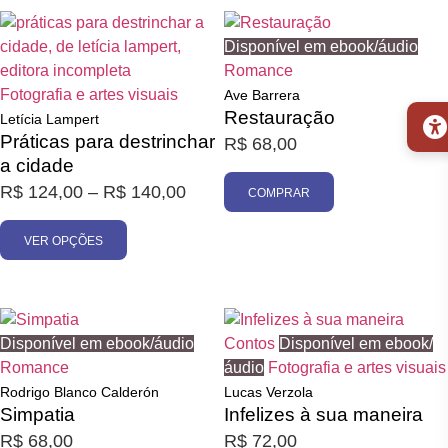
Disponível em ebook/áudio
Romance
Fotografia e artes visuais
Ave Barrera
Restauração
Letícia Lampert
Práticas para destrinchar
R$
68,00
a cidade
R$
124,00
–
R$
140,00
COMPRAR
VER OPÇÕES
Disponível em ebook/áudio
Contos
Disponível em ebook/
Romance
áudio
Fotografia e artes visuais
Rodrigo Blanco Calderón
Lucas Verzola
Simpatia
Infelizes à sua maneira
R$
68,00
R$
72,00