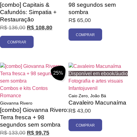
[combo] Capitais &
98 segundos sem
Cafundós: Simpatia +
sombra
Restauração
R$
65,00
R$
136,00
R$
108,80
COMPRAR
COMPRAR
25%
Disponível em ebook/áudio
Fotografia e artes visuais
Combos e kits
Contos
Infantojuvenil
Romance
Caio Zero, João Bá
Cavaleiro Macunaíma
Giovanna Rivero
[combo] Giovanna Rivero:
R$
43,00
Terra fresca + 98
segundos sem sombra
COMPRAR
R$
133,00
R$
99,75