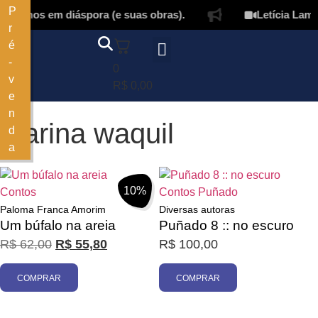
P
elanos em diáspora (e suas obras).
Letícia Lampe
r
é
-
0
v
Página inicial
Quem somos
Autores & tradutores
Revista Puñado
Ebooks e
Onde encontrar nossos livros
Minha conta
R$
0,00
e
n
marina waquil
d
a
Filtrar
10%
Contos
Contos
Puñado
Paloma Franca Amorim
Diversas autoras
Um búfalo na areia
Puñado 8 :: no escuro
R$
62,00
R$
55,80
R$
100,00
COMPRAR
COMPRAR
Promoção