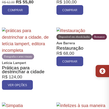
R$
55,80
R$
100,00
R$
62,00
Promoção
COMPRAR
COMPRAR
Disponível em ebook/áudio
Romance
Ave Barrera
Restauração
R$
68,00
Fotografia e artes visuais
COMPRAR
Letícia Lampert
Práticas para
destrinchar a cidade
R$
124,00
VER OPÇÕES