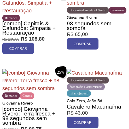
Disponível em ebook/áudio
Romance
Giovanna Rivero
Romance
[combo] Capitais &
98 segundos sem
Cafundós: Simpatia +
sombra
Restauração
R$
65,00
R$
108,80
R$
136,00
COMPRAR
COMPRAR
25%
Disponível em ebook/áudio
Fotografia e artes visuais
Infantojuvenil
Romance
Contos
Caio Zero, João Bá
Giovanna Rivero
Cavaleiro Macunaíma
[combo] Giovanna
R$
43,00
Rivero: Terra fresca +
98 segundos sem
sombra
COMPRAR
R$
99,75