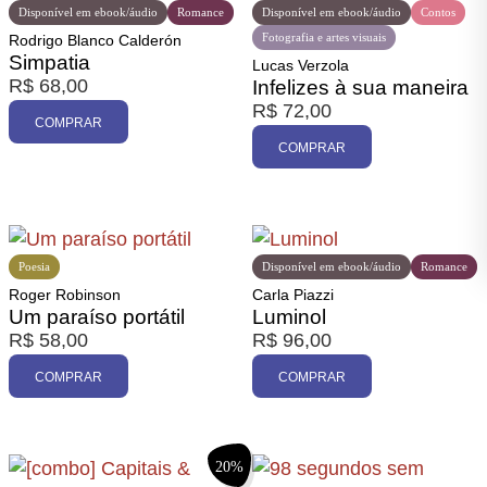
Disponível em ebook/áudio
Romance
Disponível em ebook/áudio
Contos
Fotografia e artes visuais
Rodrigo Blanco Calderón
Simpatia
Lucas Verzola
R$
68,00
Infelizes à sua maneira
R$
72,00
COMPRAR
COMPRAR
Poesia
Disponível em ebook/áudio
Romance
Roger Robinson
Carla Piazzi
Um paraíso portátil
Luminol
R$
58,00
R$
96,00
COMPRAR
COMPRAR
20%