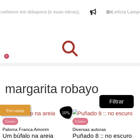
lanos em diáspora (e suas obras).
Letícia Lamper
0
margarita robayo
Filtrar
Pré-venda
10%
Contos
Contos
Paloma Franca Amorim
Diversas autoras
Um búfalo na areia
Puñado 8 :: no escuro