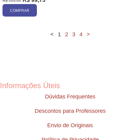
R$
133,00
COMPRAR
<
1
2
3
4
>
Informações Úteis
Dúvidas Frequentes
Descontos para Professores
Envio de Originais
Política de Privacidade