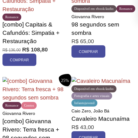
Disponível em ebook/áudio
Romance
Giovanna Rivero
Romance
[combo] Capitais &
98 segundos sem
Cafundós: Simpatia +
sombra
Restauração
R$
65,00
R$
108,80
R$
136,00
COMPRAR
COMPRAR
25%
Disponível em ebook/áudio
Fotografia e artes visuais
Infantojuvenil
Romance
Contos
Caio Zero, João Bá
Giovanna Rivero
Cavaleiro Macunaíma
[combo] Giovanna
R$
43,00
Rivero: Terra fresca +
98 segundos sem
COMPRAR