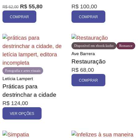
R$
55,80
R$
100,00
R$
62,00
Promoção
COMPRAR
COMPRAR
Disponível em ebook/áudio
Romance
Ave Barrera
Restauração
R$
68,00
Fotografia e artes visuais
Letícia Lampert
COMPRAR
Práticas para
destrinchar a cidade
R$
124,00
VER OPÇÕES