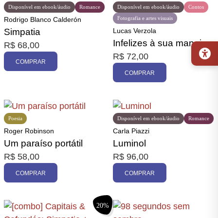
Disponível em ebook/áudio
Romance
Disponível em ebook/áudio
Contos
Fotografia e artes visuais
Rodrigo Blanco Calderón
Simpatia
Lucas Verzola
Infelizes à sua maneira
R$
68,00
R$
72,00
COMPRAR
COMPRAR
Poesia
Disponível em ebook/áudio
Romance
Roger Robinson
Carla Piazzi
Um paraíso portátil
Luminol
R$
58,00
R$
96,00
COMPRAR
COMPRAR
20%