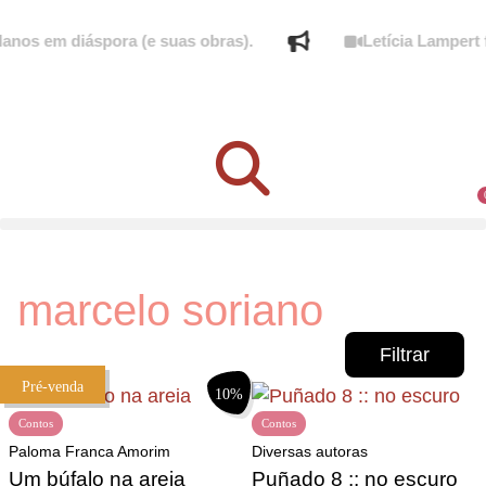
os em diáspora (e suas obras).
Letícia Lampert fa
marcelo soriano
Filtrar
Pré-venda
10%
Contos
Contos
Paloma Franca Amorim
Diversas autoras
Um búfalo na areia
Puñado 8 :: no escuro