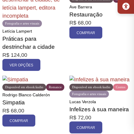
Ave Barrera
Restauração
R$
68,00
Fotografia e artes visuais
Letícia Lampert
COMPRAR
Práticas para
destrinchar a cidade
R$
124,00
VER OPÇÕES
Disponível em ebook/áudio
Romance
Disponível em ebook/áudio
Contos
Fotografia e artes visuais
Rodrigo Blanco Calderón
Simpatia
Lucas Verzola
Infelizes à sua maneira
R$
68,00
R$
72,00
COMPRAR
COMPRAR