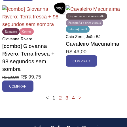
25%
Disponível em ebook/áudio
Fotografia e artes visuais
Infantojuvenil
Romance
Contos
Caio Zero, João Bá
Giovanna Rivero
Cavaleiro Macunaíma
[combo] Giovanna
R$
43,00
Rivero: Terra fresca +
98 segundos sem
COMPRAR
sombra
R$
99,75
R$
133,00
COMPRAR
<
1
2
3
4
>