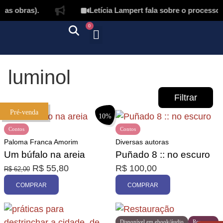
as obras).
Letícia Lampert fala sobre o processo 
0
Quem somos
Autores & tradutores
Revista Puñado
Ebooks e
Onde encontrar nossos livros
Página inicial
luminol
Filtrar
Pré-venda
10%
Contos
Contos
Paloma Franca Amorim
Diversas autoras
Um búfalo na areia
Puñado 8 :: no escuro
R$
55,80
R$
100,00
R$
62,00
Promoção
COMPRAR
COMPRAR
Disponível em ebook/áudio
Romance