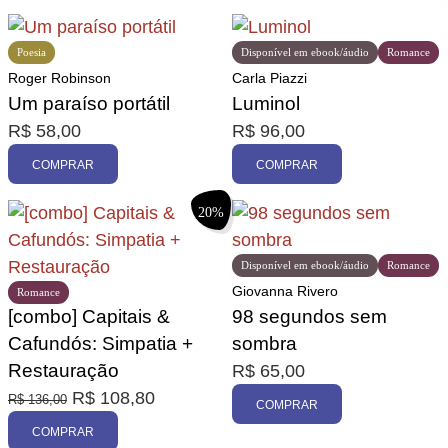
Poesia
Disponível em ebook/áudio
Romance
Roger Robinson
Carla Piazzi
Um paraíso portátil
Luminol
R$
58,00
R$
96,00
COMPRAR
COMPRAR
20%
Disponível em ebook/áudio
Romance
Giovanna Rivero
Romance
[combo] Capitais &
98 segundos sem
Cafundós: Simpatia +
sombra
Restauração
R$
65,00
R$
108,80
R$
136,00
COMPRAR
COMPRAR