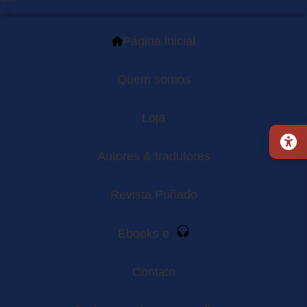
Página inicial
Quem somos
Loja
Autores & tradutores
Revista Puñado
Ebooks e
Contato