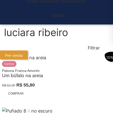
Onde encontrar nossos livros
Entrar
luciara ribeiro
Filtrar
Pré-venda
10
Contos
Paloma Franca Amorim
Um búfalo na areia
O
O
R$
55,80
R$
62,00
Promoção
preço
preço
COMPRAR
original
atual
era:
é:
R$ 62,00.
R$ 55,80.