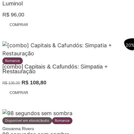
Luminol
R$
96,00
COMPRAR
20
Romance
[combo] Capitais & Cafundós: Simpatia +
Restauração
O
O
R$
108,80
R$
136,00
preço
preço
COMPRAR
original
atual
era:
é:
R$ 136,00.
R$ 108,80.
Disponível em ebook/áudio
Romance
Giovanna Rivero