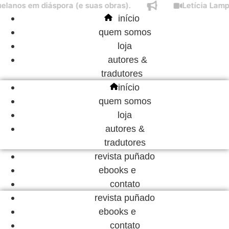
nos em diáspora (e suas obras).
Letícia Lampert
Ir
início
para
quem somos
o
loja
conteúdo
autores &
tradutores
início
quem somos
loja
autores &
tradutores
revista puñado
ebooks e
contato
revista puñado
ebooks e
contato