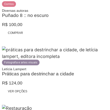
Contos
Diversas autoras
Puñado 8 :: no escuro
R$
100,00
COMPRAR
Fotografia e artes visuais
Letícia Lampert
Práticas para destrinchar a cidade
R$
124,00
Faixa
Este
VER OPÇÕES
de
produto
preço:
tem
R$ 124,00
várias