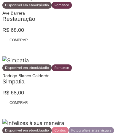
através
Disponível em ebook/áudio
Romance
variantes.
R$ 140,00
Ave Barrera
As
Restauração
opções
R$
68,00
podem
ser
COMPRAR
escolhidas
na
página
Disponível em ebook/áudio
Romance
do
Rodrigo Blanco Calderón
produto
Simpatia
R$
68,00
COMPRAR
Disponível em ebook/áudio
Contos
Fotografia e artes visuais