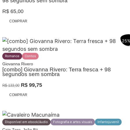
98 segundos sem sombra
R$
65,00
COMPRAR
25
Romance
Contos
Giovanna Rivero
[combo] Giovanna Rivero: Terra fresca + 98
segundos sem sombra
O
O
R$
99,75
R$
133,00
preço
preço
COMPRAR
original
atual
era:
é:
R$ 133,00.
R$ 99,75.
Disponível em ebook/áudio
Fotografia e artes visuais
Infantojuvenil
Caio Zero, João Bá