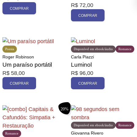
R$
72,00
COMPRAR
COMPRAR
Poesia
Disponível em ebook/áudio
Romance
Roger Robinson
Carla Piazzi
Um paraíso portátil
Luminol
R$
58,00
R$
96,00
COMPRAR
COMPRAR
20%
Disponível em ebook/áudio
Romance
Giovanna Rivero
Romance