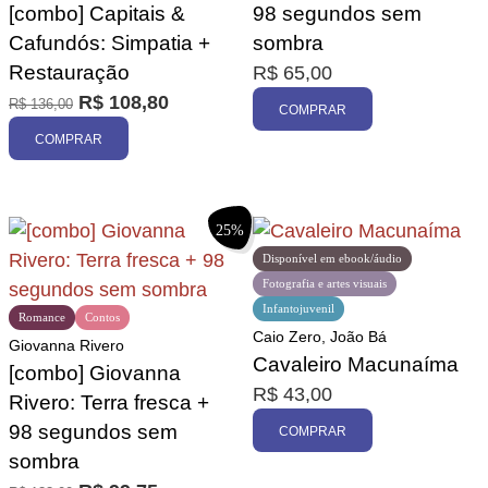
[combo] Capitais &
98 segundos sem
Cafundós: Simpatia +
sombra
Restauração
R$
65,00
R$
108,80
R$
136,00
COMPRAR
COMPRAR
25%
Disponível em ebook/áudio
Fotografia e artes visuais
Infantojuvenil
Romance
Contos
Caio Zero, João Bá
Giovanna Rivero
Cavaleiro Macunaíma
[combo] Giovanna
R$
43,00
Rivero: Terra fresca +
98 segundos sem
COMPRAR
sombra