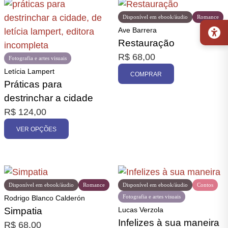
Disponível em ebook/áudio
Romance
Ave Barrera
Restauração
R$
68,00
Fotografia e artes visuais
Letícia Lampert
COMPRAR
Práticas para
destrinchar a cidade
R$
124,00
VER OPÇÕES
Disponível em ebook/áudio
Romance
Disponível em ebook/áudio
Contos
Fotografia e artes visuais
Rodrigo Blanco Calderón
Simpatia
Lucas Verzola
Infelizes à sua maneira
R$
68,00