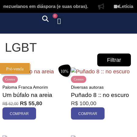
nezuelanos em diáspora (e suas obras).
Letícia L
0
Quem somos
Autores & tradutores
Revista Puñado
Ebooks e
Onde encontrar nossos livros
Página inicial
LGBT
Filtrar
Pré-venda
10%
Contos
Contos
Paloma Franca Amorim
Diversas autoras
Um búfalo na areia
Puñado 8 :: no escuro
R$
55,80
R$
100,00
R$
62,00
Promoção
COMPRAR
COMPRAR