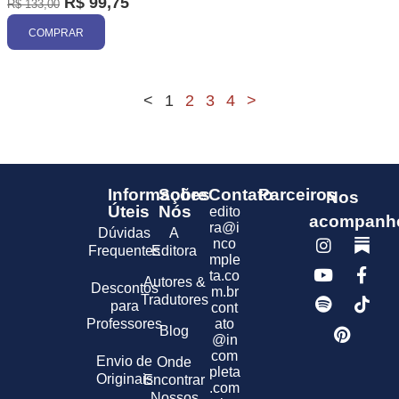
R$
99,75
R$
133,00
COMPRAR
<
1
2
3
4
>
Informações
Sobre
Contato
Parceiros
Nos
Úteis
Nós
edito
acompanh
ra@i
Dúvidas
A
nco
Frequentes
Editora
mple
ta.co
Autores &
Descontos
m.br
Tradutores
para
cont
Professores
ato
Blog
@in
com
Envio de
Onde
pleta
Originais
Encontrar
.com
Nossos