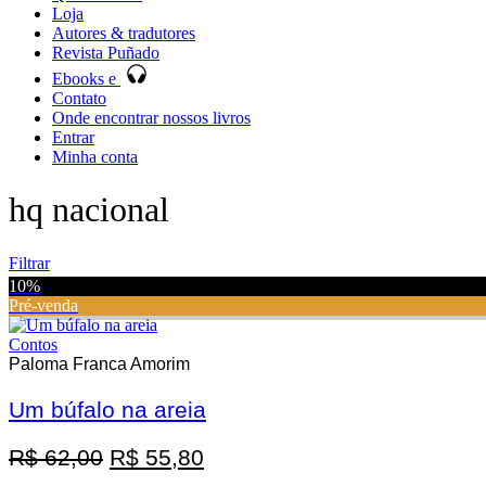
Loja
Autores & tradutores
Revista Puñado
Ebooks e
Contato
Onde encontrar nossos livros
Entrar
Minha conta
hq nacional
Filtrar
10%
Pré-venda
Contos
Paloma Franca Amorim
Um búfalo na areia
Promoção
O
O
R$
62,00
R$
55,80
preço
preço