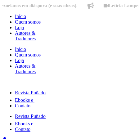
Ir
os em diáspora (e suas obras).
Letícia Lampert fala 
para
o
Início
conteúdo
Quem somos
Loja
Autores &
Tradutores
Início
Quem somos
Loja
Autores &
Tradutores
Revista Puñado
Ebooks e
Contato
Revista Puñado
Ebooks e
Contato