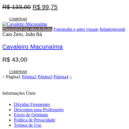
O
O
R$
133,00
R$
99,75
preço
preço
original
atual
COMPRAR
era:
é:
Disponível em ebook/áudio
Fotografia e artes visuais
Infantojuvenil
R$ 133,00.
R$ 99,75.
Caio Zero, João Bá
Cavaleiro Macunaíma
R$
43,00
COMPRAR
<
Página
1
Página
2
Página
3
Página
4
>
Informações Úteis
Dúvidas Frequentes
Descontos para Professores
Envio de Originais
Política de Privacidade
Termos de Uso