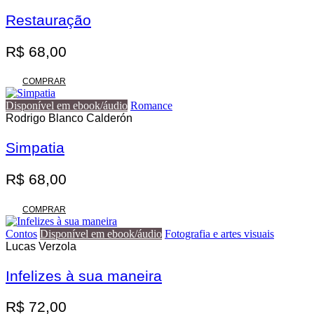
variantes.
R$ 140,00
As
Restauração
opções
podem
R$
68,00
ser
escolhidas
na
COMPRAR
página
do
Disponível em ebook/áudio
Romance
produto
Rodrigo Blanco Calderón
Simpatia
R$
68,00
COMPRAR
Contos
Disponível em ebook/áudio
Fotografia e artes visuais
Lucas Verzola
Infelizes à sua maneira
R$
72,00