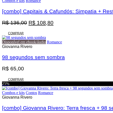
Combos e kits
Romance
[combo] Capitais & Cafundós: Simpatia + Res
O
O
R$
136,00
R$
108,80
preço
preço
original
atual
COMPRAR
era:
é:
Disponível em ebook/áudio
Romance
R$ 136,00.
R$ 108,80.
Giovanna Rivero
98 segundos sem sombra
R$
65,00
COMPRAR
25%
Combos e kits
Contos
Romance
Giovanna Rivero
[combo] Giovanna Rivero: Terra fresca + 98