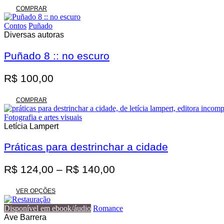
original
atual
COMPRAR
era:
é:
Contos
Puñado
R$ 62,00.
R$ 55,80.
Diversas autoras
Puñado 8 :: no escuro
R$
100,00
COMPRAR
Fotografia e artes visuais
Letícia Lampert
Práticas para destrinchar a cidade
Faixa
R$
124,00
–
R$
140,00
de
Este
preço:
VER OPÇÕES
produto
R$ 124,00
tem
Disponível em ebook/áudio
Romance
através
várias
Ave Barrera