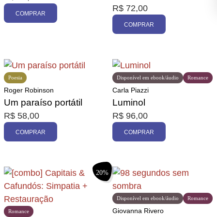
R$
72,00
COMPRAR
COMPRAR
Poesia
Disponível em ebook/áudio
Romance
Roger Robinson
Carla Piazzi
Um paraíso portátil
Luminol
R$
58,00
R$
96,00
COMPRAR
COMPRAR
20%
Disponível em ebook/áudio
Romance
Giovanna Rivero
Romance