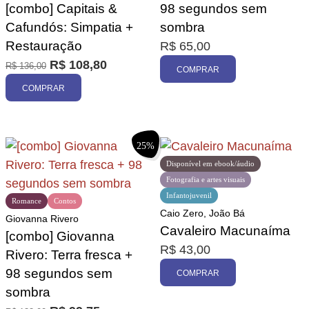
[combo] Capitais &
98 segundos sem
Cafundós: Simpatia +
sombra
Restauração
R$
65,00
R$
108,80
R$
136,00
COMPRAR
COMPRAR
25%
Disponível em ebook/áudio
Fotografia e artes visuais
Infantojuvenil
Romance
Contos
Caio Zero, João Bá
Giovanna Rivero
Cavaleiro Macunaíma
[combo] Giovanna
R$
43,00
Rivero: Terra fresca +
98 segundos sem
COMPRAR
sombra