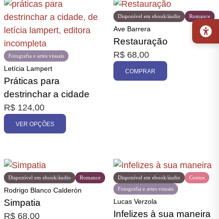
Disponível em ebook/áudio
Romance
Ave Barrera
Restauração
R$
68,00
Fotografia e artes visuais
Letícia Lampert
COMPRAR
Práticas para
destrinchar a cidade
R$
124,00
VER OPÇÕES
Disponível em ebook/áudio
Romance
Disponível em ebook/áudio
Contos
Fotografia e artes visuais
Rodrigo Blanco Calderón
Simpatia
Lucas Verzola
Infelizes à sua maneira
R$
68,00