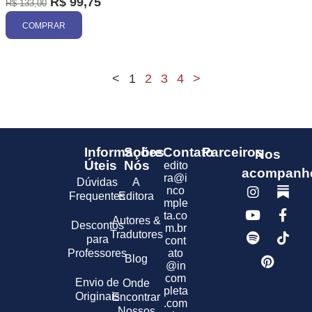
R$
99,75
R$
133,00
COMPRAR
<
1
2
3
4
>
Informações
Sobre
Contato
Parceiros
Nos
Úteis
Nós
edito
acompanh
ra@i
Dúvidas
A
nco
Frequentes
Editora
mple
ta.co
Autores &
Descontos
m.br
Tradutores
para
cont
Professores
ato
Blog
@in
com
Envio de
Onde
pleta
Originais
Encontrar
.com
Nossos