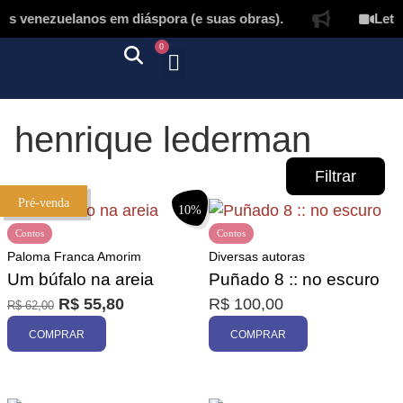
s venezuelanos em diáspora (e suas obras).
Letíci
0
Quem somos
Autores & tradutores
Revista Puñado
Ebooks e
Onde encontrar nossos livros
Página inicial
henrique lederman
Filtrar
Pré-venda
10%
Contos
Contos
Paloma Franca Amorim
Diversas autoras
Um búfalo na areia
Puñado 8 :: no escuro
R$
55,80
R$
100,00
R$
62,00
Promoção
COMPRAR
COMPRAR