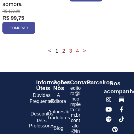
sombra
R$
133,00
R$
99,75
COMPRAR
<
1
2
3
4
>
Informações
Sobre
Contato
Parceiros
Nos
Úteis
Nós
edito
acompanh
ra@i
Dúvidas
A
nco
Frequentes
Editora
mple
ta.co
Autores &
Descontos
m.br
Tradutores
para
cont
Professores
ato
Blog
@in