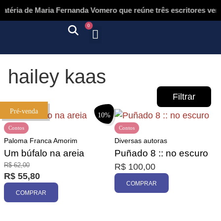
éria de Maria Fernanda Vomero que reúne três escritores venez
0
Quem somos
Autores & tradutores
Revista Puñado
Ebooks e
Onde encontrar nossos livros
Página inicial
hailey kaas
Filtrar
Pré-venda
10%
Contos
Contos
Paloma Franca Amorim
Diversas autoras
Um búfalo na areia
Puñado 8 :: no escuro
R$
62,00
R$
100,00
Promoção
R$
55,80
COMPRAR
COMPRAR