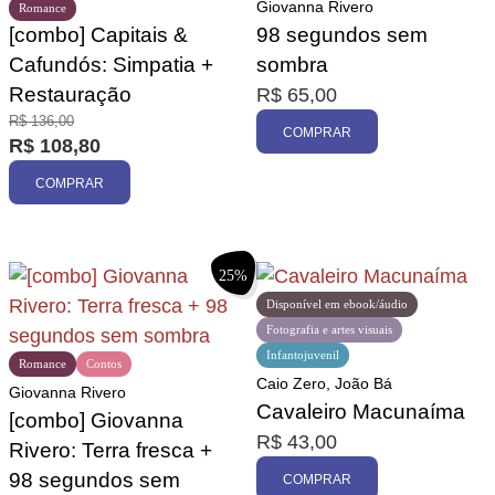
Giovanna Rivero
Romance
[combo] Capitais &
98 segundos sem
Cafundós: Simpatia +
sombra
Restauração
R$
65,00
R$
136,00
COMPRAR
R$
108,80
COMPRAR
25%
Disponível em ebook/áudio
Fotografia e artes visuais
Infantojuvenil
Romance
Contos
Caio Zero, João Bá
Giovanna Rivero
Cavaleiro Macunaíma
[combo] Giovanna
R$
43,00
Rivero: Terra fresca +
98 segundos sem
COMPRAR