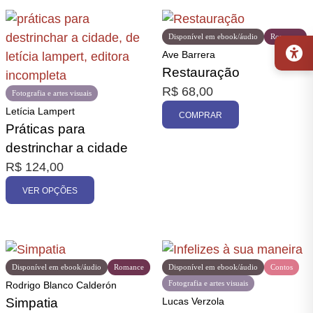
Disponível em ebook/áudio
Romance
Ave Barrera
Restauração
R$
68,00
Fotografia e artes visuais
Letícia Lampert
COMPRAR
Práticas para
destrinchar a cidade
R$
124,00
VER OPÇÕES
Disponível em ebook/áudio
Romance
Disponível em ebook/áudio
Contos
Fotografia e artes visuais
Rodrigo Blanco Calderón
Simpatia
Lucas Verzola