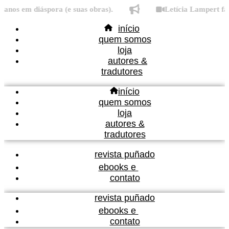
Ir
os em diáspora (e suas obras).
Letícia Lampert fala 
para
início
o
quem somos
conteúdo
loja
autores &
tradutores
início
quem somos
loja
autores &
tradutores
revista puñado
ebooks e
contato
revista puñado
ebooks e
contato