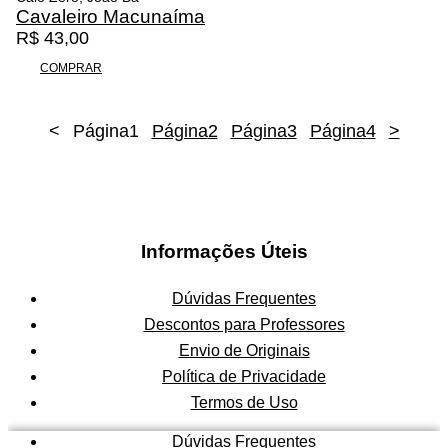
0
r
t
Cavaleiro Macunaíma
.
i
u
R$
43,00
g
a
i
l
COMPRAR
n
é
a
:
<
Página
l
1
Página
R
2
Página
3
Página
4
>
e
$
r
a
9
:
9
R
,
Informações Úteis
$
7
5
1
.
Dúvidas Frequentes
3
Descontos para Professores
3
Envio de Originais
,
Política de Privacidade
0
0
Termos de Uso
.
Dúvidas Frequentes