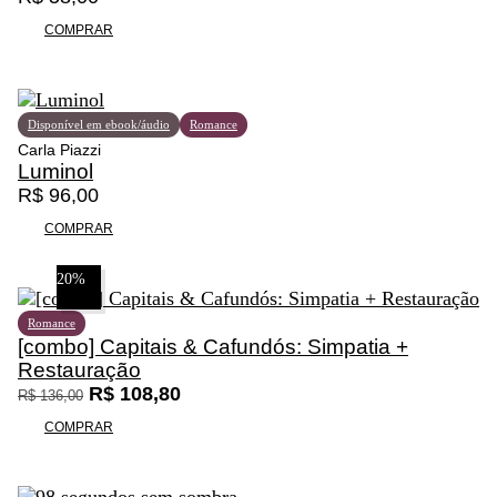
0
ç
COMPRAR
,
õ
0
e
0
s
p
Disponível em ebook/áudio
Romance
o
Carla Piazzi
d
Luminol
e
R$
96,00
m
s
COMPRAR
e
r
20%
e
s
Romance
c
[combo] Capitais & Cafundós: Simpatia +
o
Restauração
l
O
O
R$
108,80
R$
136,00
h
p
p
COMPRAR
i
r
r
d
e
e
a
ç
ç