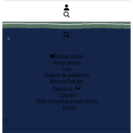
0
0
Página inicial
Quem somos
Loja
Autores & tradutores
Revista Puñado
Ebooks e
Contato
Onde encontrar nossos livros
Entrar