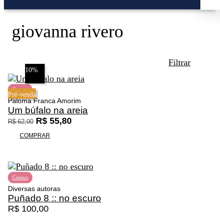
giovanna rivero
Filtrar
10%
Contos
Pré-venda
Paloma Franca Amorim
Um búfalo na areia
O
O
R$
55,80
R$
62,00
p
p
Promoção
COMPRAR
r
r
e
e
ç
ç
o
o
Contos
o
a
Diversas autoras
r
t
Puñado 8 :: no escuro
i
u
R$
100,00
g
a