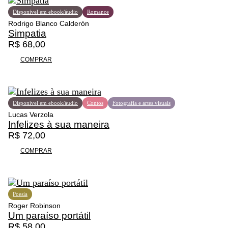
:
e
R
m
Disponível em ebook/áudio
Romance
$
v
Rodrigo Blanco Calderón
á
Simpatia
1
r
R$
68,00
2
i
COMPRAR
4
a
,
s
0
v
0
a
Disponível em ebook/áudio
Contos
Fotografia e artes visuais
a
r
Lucas Verzola
t
i
Infelizes à sua maneira
r
a
R$
72,00
a
n
v
t
COMPRAR
é
e
s
s
R
.
$
A
Poesia
s
Roger Robinson
1
o
Um paraíso portátil
4
p
R$
58,00