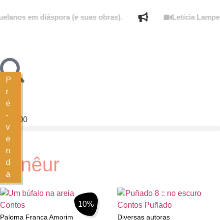
lanos em diáspora (e suas obras).
Letícia Lampert
P
r
é
0
-
R$
0,00
v
e
n
flanêur
d
a
Filtrar
10%
Contos
Contos
Puñado
Paloma Franca Amorim
Diversas autoras