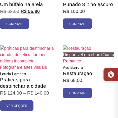
Um búfalo na areia
Puñado 8 :: no escuro
R$
62,00
R$
55,80
R$
100,00
COMPRAR
COMPRAR
Promoção
Disponível em ebook/áudio
Romance
Fotografia e artes visuais
Ave Barrera
Restauração
Letícia Lampert
Práticas para
R$
68,00
destrinchar a cidade
R$
124,00
–
R$
140,00
COMPRAR
VER OPÇÕES