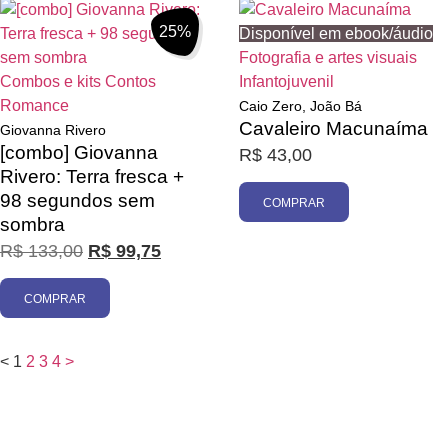
25%
Disponível em ebook/áudio
Fotografia e artes visuais
Combos e kits
Contos
Infantojuvenil
Romance
Caio Zero, João Bá
Cavaleiro Macunaíma
Giovanna Rivero
[combo] Giovanna
R$
43,00
Rivero: Terra fresca +
98 segundos sem
COMPRAR
sombra
R$
133,00
R$
99,75
COMPRAR
<
1
2
3
4
>