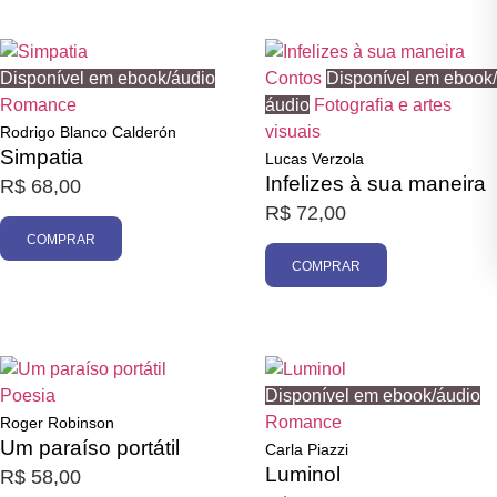
Disponível em ebook/áudio
Contos
Disponível em ebook/
Romance
áudio
Fotografia e artes
visuais
Rodrigo Blanco Calderón
Simpatia
Lucas Verzola
Infelizes à sua maneira
R$
68,00
R$
72,00
COMPRAR
COMPRAR
Poesia
Disponível em ebook/áudio
Romance
Roger Robinson
Um paraíso portátil
Carla Piazzi
Luminol
R$
58,00