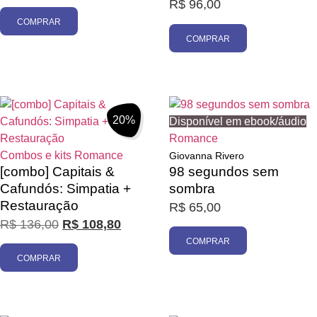
R$
96,00
COMPRAR
COMPRAR
20%
Disponível em ebook/áudio
Romance
Combos e kits
Romance
Giovanna Rivero
[combo] Capitais &
98 segundos sem
Cafundós: Simpatia +
sombra
Restauração
R$
65,00
R$
136,00
R$
108,80
COMPRAR
COMPRAR