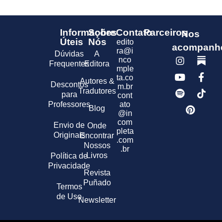
Informações
Sobre
Contato
Parceiros
Nos
Úteis
Nós
edito
acompanh
ra@i
Dúvidas
A
nco
Frequentes
Editora
mple
ta.co
Autores &
Descontos
m.br
Tradutores
para
cont
Professores
ato
Blog
@in
com
Envio de
Onde
pleta
Originais
Encontrar
.com
Nossos
.br
Livros
Política de
Privacidade
Revista
Puñado
Termos
de Uso
Newsletter