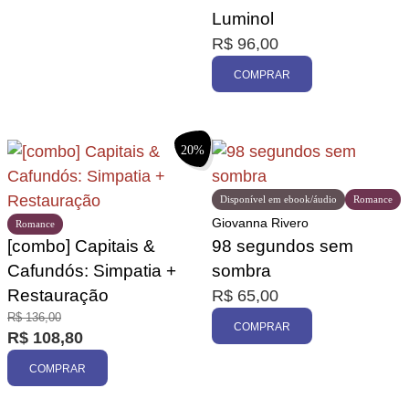
Luminol
R$
96,00
COMPRAR
20%
Disponível em ebook/áudio
Romance
Giovanna Rivero
Romance
[combo] Capitais &
98 segundos sem
Cafundós: Simpatia +
sombra
Restauração
R$
65,00
R$
136,00
COMPRAR
R$
108,80
COMPRAR