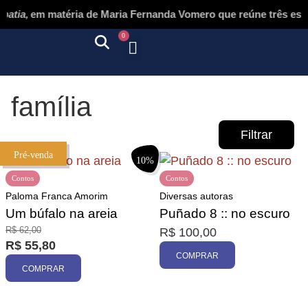
tia,
em matéria de Maria Fernanda Vomero que reúne três escrit
0
Quem somos
Autores & tradutores
Revista Puñado
Ebooks e
Onde encontrar nossos livros
Página inicial
família
Filtrar
Pré-venda
10%
Contos
Contos
Paloma Franca Amorim
Diversas autoras
Um búfalo na areia
Puñado 8 :: no escuro
R$
62,00
R$
100,00
Promoção
R$
55,80
COMPRAR
COMPRAR