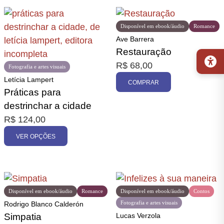
Disponível em ebook/áudio
Romance
Ave Barrera
Restauração
R$
68,00
Fotografia e artes visuais
Letícia Lampert
COMPRAR
Práticas para
destrinchar a cidade
R$
124,00
VER OPÇÕES
Disponível em ebook/áudio
Romance
Disponível em ebook/áudio
Contos
Fotografia e artes visuais
Rodrigo Blanco Calderón
Simpatia
Lucas Verzola