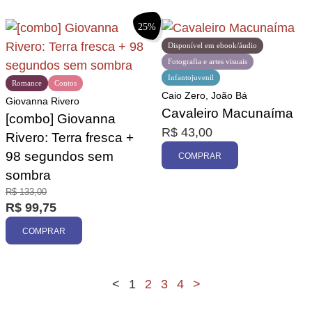
25%
Disponível em ebook/áudio
Fotografia e artes visuais
Infantojuvenil
Romance
Contos
Caio Zero, João Bá
Giovanna Rivero
Cavaleiro Macunaíma
[combo] Giovanna
R$
43,00
Rivero: Terra fresca +
98 segundos sem
COMPRAR
sombra
R$
133,00
R$
99,75
COMPRAR
<
1
2
3
4
>