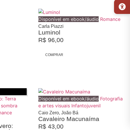
Disponível em ebook/áudio
Romance
Carla Piazzi
Luminol
R$
96,00
COMPRAR
Disponível em ebook/áudio
Fotografia
e artes visuais
Infantojuvenil
mance
Caio Zero, João Bá
Cavaleiro Macunaíma
vero:
R$
43,00