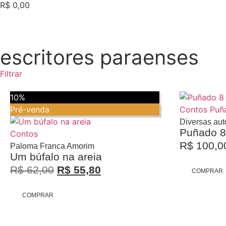
R$
0,00
escritores paraenses
Filtrar
10%
Pré-venda
Contos
Puñ
Diversas aut
Puñado 8 
Contos
R$
100,0
Paloma Franca Amorim
Um búfalo na areia
Promoção
R$
62,00
R$
55,80
COMPRAR
COMPRAR