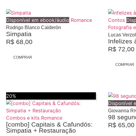
Disponível em ebook/áudio
Romance
Contos
Dis
Fotografia e
Rodrigo Blanco Calderón
Simpatia
Lucas Verzo
Infelizes
R$
68,00
R$
72,00
COMPRAR
COMPRAR
20%
Disponível 
Giovanna Ri
98 segun
Combos e kits
Romance
[combo] Capitais & Cafundós:
R$
65,00
Simpatia + Restauração