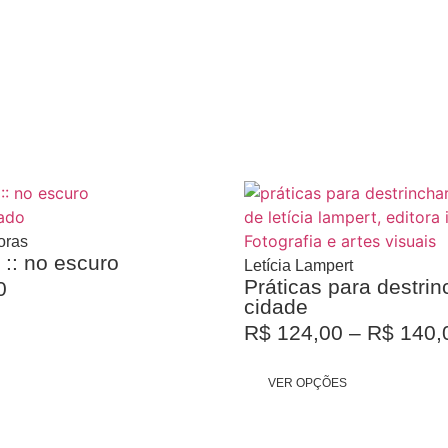
ado
Fotografia e artes visuais
oras
:: no escuro
Letícia Lampert
Práticas para destrin
0
cidade
R$
124,00
–
R$
140,
VER OPÇÕES