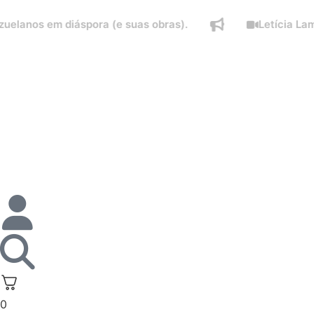
 em diáspora (e suas obras).
Letícia Lampert fa
0