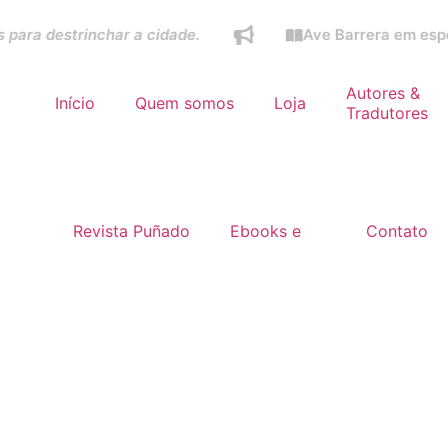
estrinchar a cidade.
Ave Barrera em especial do
Autores &
Início
Quem somos
Loja
Tradutores
Revista Puñado
Ebooks e
Contato