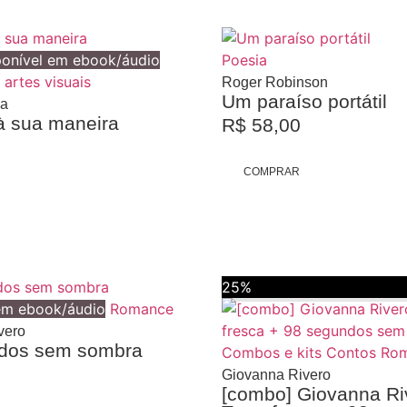
ponível em ebook/áudio
Poesia
 artes visuais
Roger Robinson
Um paraíso portátil
la
 à sua maneira
R$
58,00
COMPRAR
25%
em ebook/áudio
Romance
vero
dos sem sombra
Combos e kits
Contos
Ro
Giovanna Rivero
[combo] Giovanna Ri