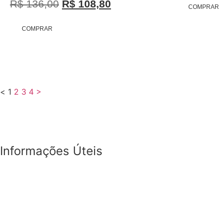
R$
136,00
R$
108,80
COMPRAR
COMPRAR
<
1
2
3
4
>
Informações Úteis