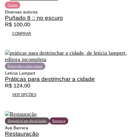
o
o
Contos
o
a
Diversas autoras
r
t
Puñado 8 :: no escuro
i
u
R$
100,00
g
a
i
l
COMPRAR
n
é
a
:
l
R
e
$
r
Fotografia e artes visuais
a
5
Letícia Lampert
:
5
Práticas para destrinchar a cidade
R
,
R$
124,00
$
8
F
E
VER OPÇÕES
0
a
s
6
.
i
t
2
x
e
,
a
p
Disponível em ebook/áudio
Romance
0
d
r
Ave Barrera
0
e
o
Restauração
.
p
d