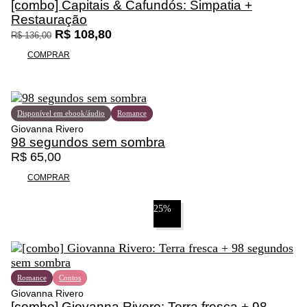
l
[combo] Capitais & Cafundós: Simpatia +
h
Restauração
i
O
O
R$
108,80
R$
136,00
d
p
p
COMPRAR
a
r
r
s
e
e
n
ç
ç
a
o
o
Disponível em ebook/áudio
Romance
p
o
a
Giovanna Rivero
á
r
t
98 segundos sem sombra
g
i
u
R$
65,00
i
g
a
n
i
l
COMPRAR
a
n
é
d
a
:
25%
o
l
R
p
e
$
r
r
o
a
1
d
:
0
Romance
Contos
u
R
8
Giovanna Rivero
t
[combo] Giovanna Rivero: Terra fresca + 98