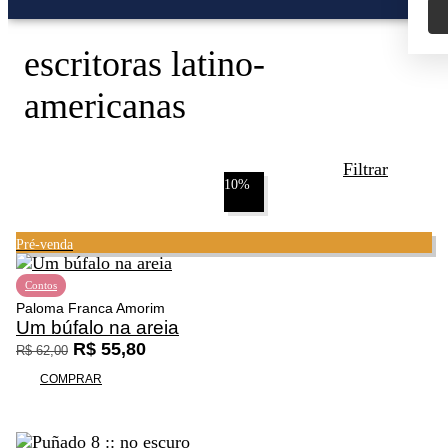
escritoras latino-
americanas
Filtrar
10%
Pré-venda
Contos
Promoção
Paloma Franca Amorim
Um búfalo na areia
O
O
R$
55,80
R$
62,00
p
p
COMPRAR
r
r
e
e
ç
ç