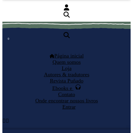
0
0
Página inicial
Quem somos
Loja
Autores & tradutores
Revista Puñado
Ebooks e
Contato
Onde encontrar nossos livros
Entrar