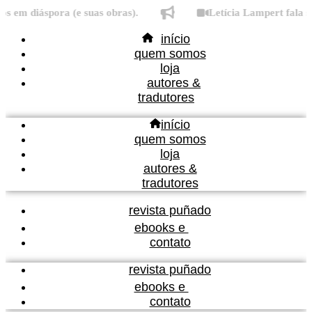
Ir
m diáspora (e suas obras).
Letícia Lampert fala sobr
para
início
o
quem somos
conteúdo
loja
autores &
tradutores
início
quem somos
loja
autores &
tradutores
revista puñado
ebooks e
contato
revista puñado
ebooks e
contato