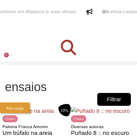
lanos em diáspora (e suas obras).
Letícia Lampert
0
ensaios
Filtrar
Pré-venda
10%
Contos
Contos
Paloma Franca Amorim
Diversas autoras
Um búfalo na areia
Puñado 8 :: no escuro