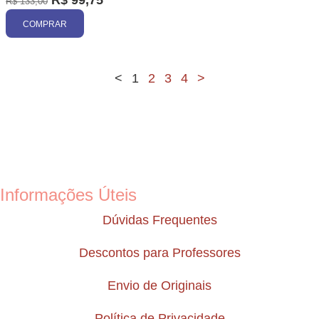
R$
133,00
COMPRAR
<
1
2
3
4
>
Informações Úteis
Dúvidas Frequentes
Descontos para Professores
Envio de Originais
Política de Privacidade