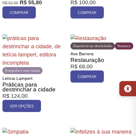
R$
55,80
R$
100,00
R$
62,00
Promoção
COMPRAR
COMPRAR
Disponível em ebook/áudio
Romance
Ave Barrera
Restauração
R$
68,00
Fotografia e artes visuais
COMPRAR
Letícia Lampert
Práticas para
destrinchar a cidade
R$
124,00
VER OPÇÕES