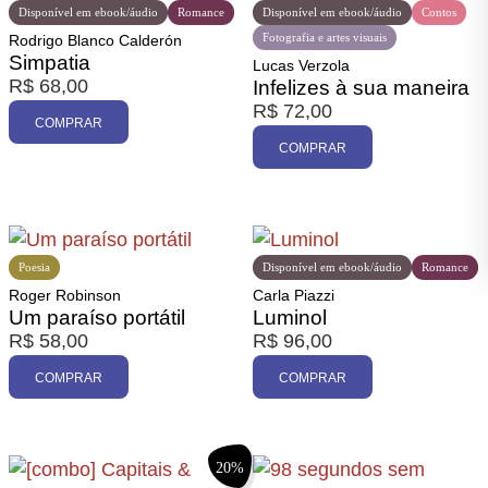
Disponível em ebook/áudio
Romance
Disponível em ebook/áudio
Contos
Fotografia e artes visuais
Rodrigo Blanco Calderón
Simpatia
Lucas Verzola
R$
68,00
Infelizes à sua maneira
R$
72,00
COMPRAR
COMPRAR
Poesia
Disponível em ebook/áudio
Romance
Roger Robinson
Carla Piazzi
Um paraíso portátil
Luminol
R$
58,00
R$
96,00
COMPRAR
COMPRAR
20%