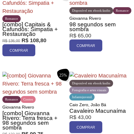
Disponível em ebook/áudio
Romance
Giovanna Rivero
Romance
[combo] Capitais &
98 segundos sem
Cafundós: Simpatia +
sombra
Restauração
R$
65,00
R$
108,80
R$
136,00
COMPRAR
COMPRAR
25%
Disponível em ebook/áudio
Fotografia e artes visuais
Infantojuvenil
Romance
Contos
Caio Zero, João Bá
Giovanna Rivero
Cavaleiro Macunaíma
[combo] Giovanna
R$
43,00
Rivero: Terra fresca +
98 segundos sem
sombra
COMPRAR
R$
99,75