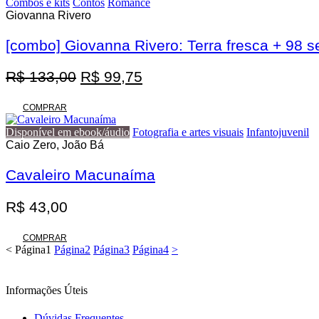
Combos e kits
Contos
Romance
Giovanna Rivero
[combo] Giovanna Rivero: Terra fresca + 98
O
O
R$
133,00
R$
99,75
preço
preço
original
atual
COMPRAR
era:
é:
Disponível em ebook/áudio
Fotografia e artes visuais
Infantojuvenil
R$ 133,00.
R$ 99,75.
Caio Zero, João Bá
Cavaleiro Macunaíma
R$
43,00
COMPRAR
<
Página
1
Página
2
Página
3
Página
4
>
Informações Úteis
Dúvidas Frequentes