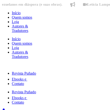
Ir
os em diáspora (e suas obras).
Letícia Lampert fala 
para
o
Início
conteúdo
Quem somos
Loja
Autores &
Tradutores
Início
Quem somos
Loja
Autores &
Tradutores
Revista Puñado
Ebooks e
Contato
Revista Puñado
Ebooks e
Contato