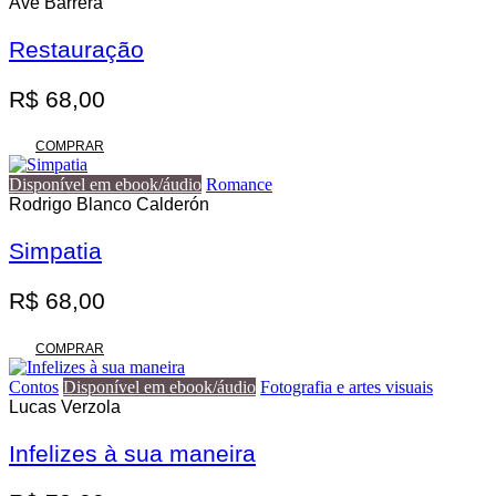
através
várias
Ave Barrera
variantes.
R$ 140,00
As
Restauração
opções
podem
R$
68,00
ser
escolhidas
na
COMPRAR
página
do
Disponível em ebook/áudio
Romance
produto
Rodrigo Blanco Calderón
Simpatia
R$
68,00
COMPRAR
Contos
Disponível em ebook/áudio
Fotografia e artes visuais
Lucas Verzola
Infelizes à sua maneira