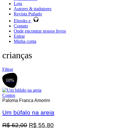
Loja
Autores & tradutores
Revista Puñado
Ebooks e
Contato
Onde encontrar nossos livros
Entrar
Minha conta
crianças
Filtrar
10%
Contos
Paloma Franca Amorim
Promoção
Um búfalo na areia
O
O
R$
62,00
R$
55,80