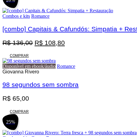
Combos e kits
Romance
[combo] Capitais & Cafundós: Simpatia + Res
O
O
R$
136,00
R$
108,80
preço
preço
original
atual
COMPRAR
era:
é:
Disponível em ebook/áudio
Romance
R$ 136,00.
R$ 108,80.
Giovanna Rivero
98 segundos sem sombra
R$
65,00
COMPRAR
25%