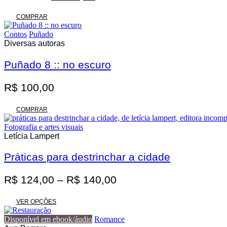
preço
preço
original
atual
COMPRAR
era:
é:
Contos
Puñado
R$ 62,00.
R$ 55,80.
Diversas autoras
Puñado 8 :: no escuro
R$
100,00
COMPRAR
Fotografia e artes visuais
Letícia Lampert
Práticas para destrinchar a cidade
Faixa
R$
124,00
–
R$
140,00
de
Este
preço:
VER OPÇÕES
produto
R$ 124,00
tem
Disponível em ebook/áudio
Romance