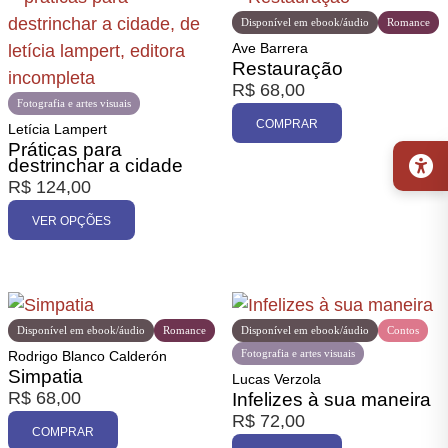
Disponível em ebook/áudio
Romance
Ave Barrera
Restauração
R$
68,00
Fotografia e artes visuais
COMPRAR
Letícia Lampert
Práticas para
destrinchar a cidade
R$
124,00
VER OPÇÕES
Disponível em ebook/áudio
Romance
Disponível em ebook/áudio
Contos
Fotografia e artes visuais
Rodrigo Blanco Calderón
Simpatia
Lucas Verzola
R$
68,00
Infelizes à sua maneira
R$
72,00
COMPRAR