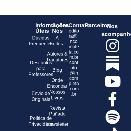
Informações
Sobre
Contato
Parceiros
Nos
Úteis
Nós
edito
acompanh
ra@i
Dúvidas
A
nco
Frequentes
Editora
mple
ta.co
Autores &
m.br
Tradutores
cont
Descontos
ato
para
Blog
@in
Professores
com
Onde
pleta
Encontrar
.com
Nossos
Envio de
.br
Livros
Originais
Revista
Puñado
Política de
Privacidade
Newsletter