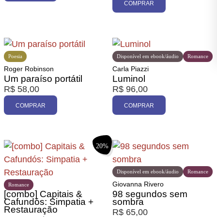
COMPRAR
Poesia
Disponível em ebook/áudio
Romance
Roger Robinson
Carla Piazzi
Um paraíso portátil
Luminol
R$
58,00
R$
96,00
COMPRAR
COMPRAR
20%
Disponível em ebook/áudio
Romance
Giovanna Rivero
Romance
[combo] Capitais &
98 segundos sem
Cafundós: Simpatia +
sombra
Restauração
R$
65,00