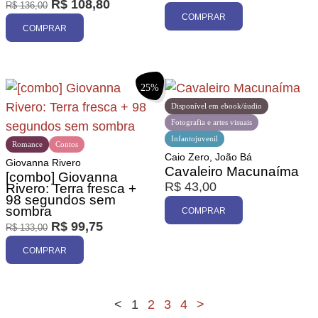
R$
108,80
R$
136,00
COMPRAR
COMPRAR
25%
Disponível em ebook/áudio
Fotografia e artes visuais
Infantojuvenil
Romance
Contos
Caio Zero, João Bá
Giovanna Rivero
Cavaleiro Macunaíma
[combo] Giovanna
R$
43,00
Rivero: Terra fresca +
98 segundos sem
sombra
COMPRAR
R$
99,75
R$
133,00
COMPRAR
<
1
2
3
4
>