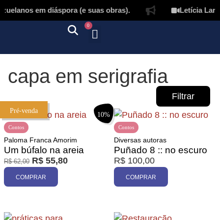
uelanos em diáspora (e suas obras).
Letícia Lampe
0
Quem somos
Autores & tradutores
Revista Puñado
Ebooks e
Onde encontrar nossos livros
Página inicial
capa em serigrafia
Filtrar
Pré-venda
10%
Contos
Contos
Paloma Franca Amorim
Diversas autoras
Um búfalo na areia
Puñado 8 :: no escuro
R$
55,80
R$
100,00
R$
62,00
Promoção
COMPRAR
COMPRAR