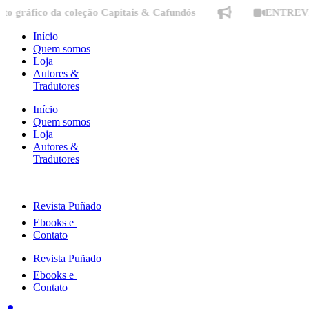
Ir
ráfico da coleção Capitais & Cafundós
ENTREVISTA EM
para
o
Início
conteúdo
Quem somos
Loja
Autores &
Tradutores
Início
Quem somos
Loja
Autores &
Tradutores
Revista Puñado
Ebooks e
Contato
Revista Puñado
Ebooks e
Contato