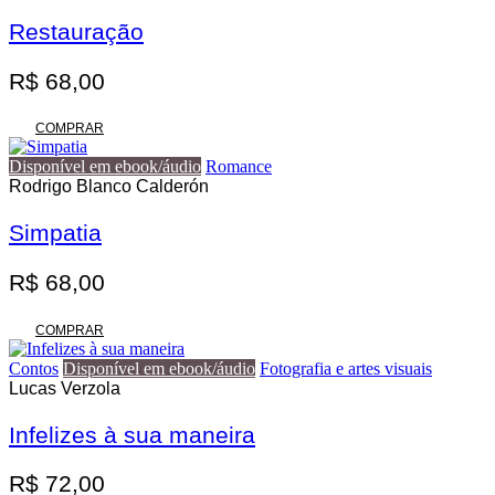
variantes.
R$ 140,00
As
Restauração
opções
podem
R$
68,00
ser
escolhidas
na
COMPRAR
página
do
Disponível em ebook/áudio
Romance
produto
Rodrigo Blanco Calderón
Simpatia
R$
68,00
COMPRAR
Contos
Disponível em ebook/áudio
Fotografia e artes visuais
Lucas Verzola
Infelizes à sua maneira
R$
72,00