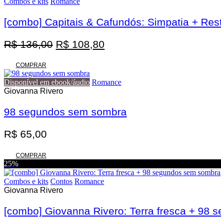
Combos e kits
Romance
[combo] Capitais & Cafundós: Simpatia + Res
O
O
R$
136,00
R$
108,80
preço
preço
original
atual
COMPRAR
era:
é:
Disponível em ebook/áudio
Romance
R$ 136,00.
R$ 108,80.
Giovanna Rivero
98 segundos sem sombra
R$
65,00
COMPRAR
25%
Combos e kits
Contos
Romance
Giovanna Rivero
[combo] Giovanna Rivero: Terra fresca + 98