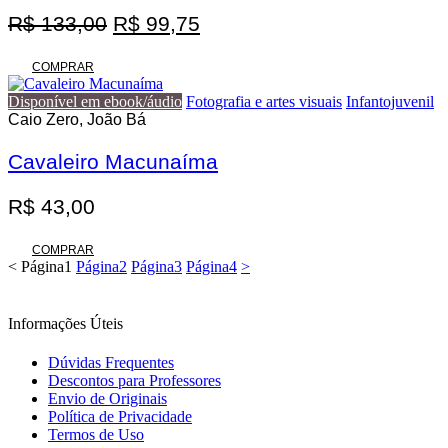
O
O
R$
133,00
R$
99,75
preço
preço
original
atual
COMPRAR
era:
é:
Disponível em ebook/áudio
Fotografia e artes visuais
Infantojuvenil
R$ 133,00.
R$ 99,75.
Caio Zero, João Bá
Cavaleiro Macunaíma
R$
43,00
COMPRAR
<
Página
1
Página
2
Página
3
Página
4
>
Informações Úteis
Dúvidas Frequentes
Descontos para Professores
Envio de Originais
Política de Privacidade
Termos de Uso