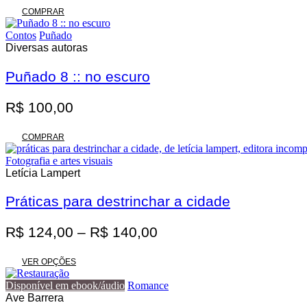
original
atual
COMPRAR
era:
é:
Contos
Puñado
R$ 62,00.
R$ 55,80.
Diversas autoras
Puñado 8 :: no escuro
R$
100,00
COMPRAR
Fotografia e artes visuais
Letícia Lampert
Práticas para destrinchar a cidade
Faixa
R$
124,00
–
R$
140,00
de
Este
preço:
VER OPÇÕES
produto
R$ 124,00
tem
Disponível em ebook/áudio
Romance
através
várias
Ave Barrera