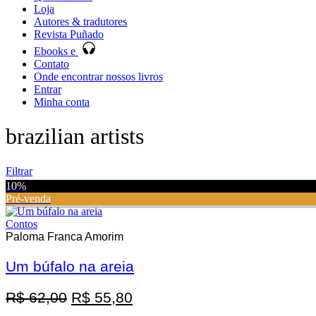
Loja
Autores & tradutores
Revista Puñado
Ebooks e
Contato
Onde encontrar nossos livros
Entrar
Minha conta
brazilian artists
Filtrar
10%
Pré-venda
Contos
Paloma Franca Amorim
Um búfalo na areia
Promoção
O
O
R$
62,00
R$
55,80
preço
preço