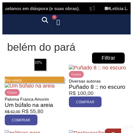
zuelanos em diáspora (e suas obras).
Letícia Lamp
0
Quem somos
Autores & tradutores
Revista Puñado
Ebooks e
Onde encontrar nossos livros
Página inicial
belém do pará
Filtrar
10%
Contos
Pré-venda
Diversas autoras
Puñado 8 :: no escuro
R$
100,00
Contos
Paloma Franca Amorim
Promoção
COMPRAR
Um búfalo na areia
R$
55,80
R$
62,00
COMPRAR