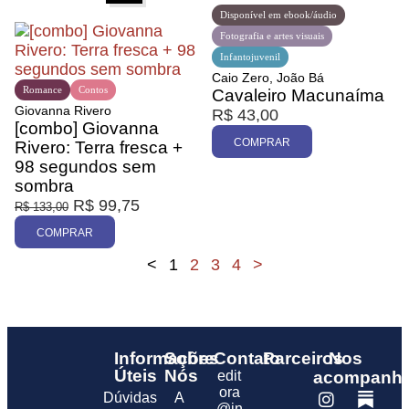
Disponível em ebook/áudio
Fotografia e artes visuais
Infantojuvenil
Caio Zero, João Bá
Romance
Contos
Cavaleiro Macunaíma
Giovanna Rivero
R$
43,00
[combo] Giovanna
COMPRAR
Rivero: Terra fresca +
98 segundos sem
sombra
R$
99,75
R$
133,00
COMPRAR
<
1
2
3
4
>
Informações
Sobre
Contato
Parceiros
Nos
Úteis
Nós
edit
acompanhe
ora
Dúvidas
A
@in