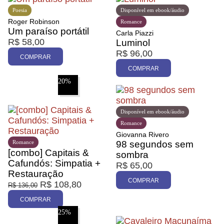
Poesia
Disponível em ebook/áudio
Roger Robinson
Romance
Um paraíso portátil
Carla Piazzi
R$
58,00
Luminol
R$
96,00
COMPRAR
COMPRAR
20%
Disponível em ebook/áudio
Romance
Giovanna Rivero
Romance
98 segundos sem
[combo] Capitais &
sombra
Cafundós: Simpatia +
R$
65,00
Restauração
COMPRAR
R$
108,80
R$
136,00
COMPRAR
25%