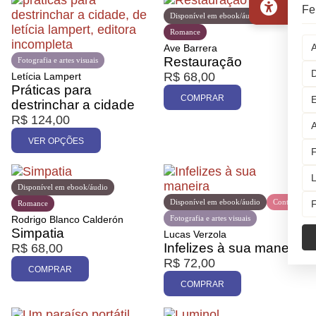
Fe
Disponível em ebook/áudio
Romance
A
Ave Barrera
Restauração
Fotografia e artes visuais
D
R$
68,00
Letícia Lampert
Práticas para
COMPRAR
E
destrinchar a cidade
R$
124,00
A
VER OPÇÕES
F
L
Disponível em ebook/áudio
Disponível em ebook/áudio
Contos
F
Romance
Rodrigo Blanco Calderón
Fotografia e artes visuais
Simpatia
Lucas Verzola
Infelizes à sua maneira
R$
68,00
R$
72,00
COMPRAR
COMPRAR